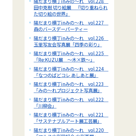
陽だまり横丁inみの～れ vol.228
田中克樹 切り絵展 『切り重ねられ
た切り絵の世界』
陽だまり横丁inみの～れ vol.227
森のバースデーパーティー
陽だまり横丁inみの～れ vol.226
玉里写友会写真展「四季の彩り」
陽だまり横丁inみの～れ vol.225
「Re:KUZU展 ～木×鉄～」
陽だまり横丁inみの～れ vol.224
「なつのばどコレ あしあと展」
陽だまり横丁inみの～れ vol.223
「みの～れプロジェクト写真展」
陽だまり横丁inみの～れ vol.222
「川柳会」
陽だまり横丁inみの～れ vol.221
「サステナブルアート展工芸展」
陽だまり横丁inみの～れ vol.220