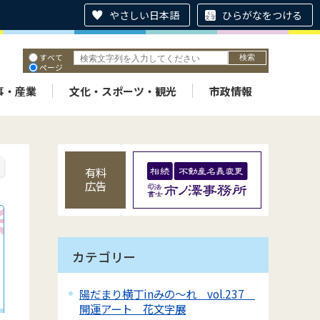
やさしい日本語
ひらがなをつける
すべて
ページ
PDF
ID
事・産業
文化・スポーツ・観光
市政情報
有料
広告
カテゴリー
陽だまり横丁inみの～れ vol.237
開運アート 花文字展