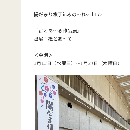
陽だまり横丁inみの～れvol.175
「絵とあ～る作品展」
出展：絵とあ～る
＜会期＞
1月12日（水曜日）～1月27日（木曜日）