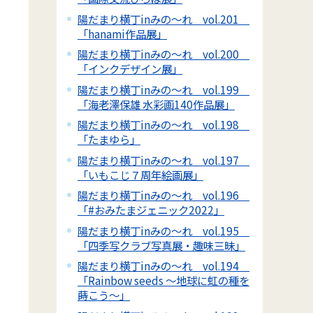
陽だまり横丁inみの～れ vol.201
「hanami作品展」
陽だまり横丁inみの～れ vol.200
「インクデザイン展」
陽だまり横丁inみの～れ vol.199
「海老澤保雄 水彩画140作品展」
陽だまり横丁inみの～れ vol.198
「たまゆら」
陽だまり横丁inみの～れ vol.197
「いもこじ７周年絵画展」
陽だまり横丁inみの～れ vol.196
「#おみたまジェニック2022」
陽だまり横丁inみの～れ vol.195
「四季写クラブ写真展・趣味三昧」
陽だまり横丁inみの～れ vol.194
「Rainbow seeds ～地球に虹の種を
蒔こう～」