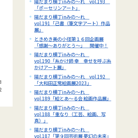
陽だまり横丁inみの～れ vol.193
「ポーセリンアート」
陽だまり横丁inみの～れ
vol.191「己書（筆文字アート）作品
展」
ときめき美の小径第１６回企画展
「感謝～ありがとう～」 開催中！
陽だまり横丁inみの～れ
vol.190「糸かけ師 幸 幸せを呼ぶ糸
かけアート展」
陽だまり横丁inみの～れ vol.192
日
「大和田正常絵画展2023」
2
陽だまり横丁inみの～れ
vol.189「絵とあ～る会 絵画作品展」
陽だまり横丁inみの～れ
vol.188「重なり（工芸、絵画、写
真）」
陽だまり横丁inみの～れ
vol.187「第９回芸術展 夢幻の未来」