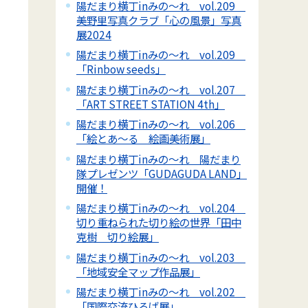
陽だまり横丁inみの～れ vol.209
美野里写真クラブ「心の風景」写真
展2024
陽だまり横丁inみの～れ vol.209
「Rinbow seeds」
陽だまり横丁inみの～れ vol.207
「ART STREET STATION 4th」
陽だまり横丁inみの～れ vol.206
「絵とあ～る 絵画美術展」
陽だまり横丁inみの～れ 陽だまり
隊プレゼンツ「GUDAGUDA LAND」
開催！
陽だまり横丁inみの～れ vol.204
切り重ねられた切り絵の世界「田中
克樹 切り絵展」
陽だまり横丁inみの～れ vol.203
「地域安全マップ作品展」
陽だまり横丁inみの～れ vol.202
「国際交流ひろば展」