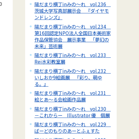
0
陽だまり横丁inみの～れ vol.236
茨城大学写真部展示会 『ダイヤモ
ンドレンズ』
陽だまり横丁inみの～れ vol.234
第16回認定NPO法人全国日本美術家
作品保管協会 展示事業 「夢幻の
未来」芸術展
陽だまり横丁inみの～れ vol.233
Rei水彩教室展
陽だまり横丁inみの～れ vol.232
いしおか9絵画展 『彩り、萌ゆ
る。』
陽だまり横丁inみの～れ vol.231
絵とあ～る会絵画作品展
陽だまり横丁inみの～れ vol.230
－これからー Illustrator 優 個展
陽だまり横丁inみの～れ vol.229
ばーどのもりのあーとふぇすた