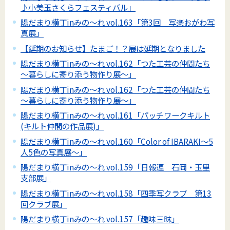
♪小美玉さくらフェスティバル」
陽だまり横丁inみの～れ vol.163「第3回 写楽おがわ写
真展」
【延期のお知らせ】たまご！？展は延期となりました
陽だまり横丁inみの～れ vol.162「つた工芸の仲間たち
～暮らしに寄り添う物作り展～」
陽だまり横丁inみの～れ vol.162「つた工芸の仲間たち
～暮らしに寄り添う物作り展～」
陽だまり横丁inみの～れ vol.161「パッチワークキルト
(キルト仲間の作品展)」
陽だまり横丁inみの～れ vol.160「Color of IBARAKI～5
人5色の写真展～」
陽だまり横丁inみの～れ vol.159「日報連 石岡・玉里
支部展」
陽だまり横丁inみの～れ vol.158「四季写クラブ 第13
回クラブ展」
陽だまり横丁inみの～れ vol.157「趣味三昧」