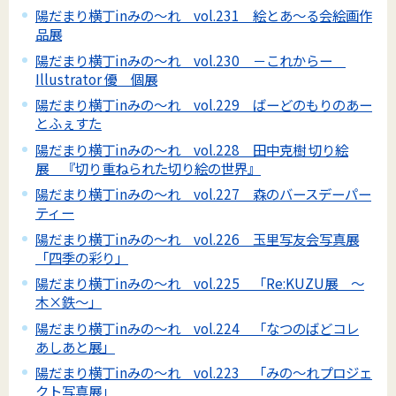
陽だまり横丁inみの～れ vol.231 絵とあ～る会絵画作
品展
陽だまり横丁inみの～れ vol.230 －これからー
Illustrator 優 個展
陽だまり横丁inみの～れ vol.229 ばーどのもりのあー
とふぇすた
陽だまり横丁inみの～れ vol.228 田中克樹 切り絵
展 『切り重ねられた切り絵の世界』
陽だまり横丁inみの～れ vol.227 森のバースデーパー
ティー
陽だまり横丁inみの～れ vol.226 玉里写友会写真展
「四季の彩り」
陽だまり横丁inみの～れ vol.225 「Re:KUZU展 ～
木×鉄～」
陽だまり横丁inみの～れ vol.224 「なつのばどコレ
あしあと展」
陽だまり横丁inみの～れ vol.223 「みの～れプロジェ
クト写真展」