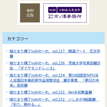
有料
広告
カテゴリー
陽だまり横丁inみの～れ vol.237 開運アート 花文字
展
陽だまり横丁inみの～れ vol.236 茨城大学写真部展示
会 『ダイヤモンドレンズ』
陽だまり横丁inみの～れ vol.234 第16回認定NPO法
人全国日本美術家作品保管協会 展示事業 「夢幻の未
来」芸術展
陽だまり横丁inみの～れ vol.233 Rei水彩教室展
陽だまり横丁inみの～れ vol.232 いしおか9絵画展
『彩り、萌ゆる。』