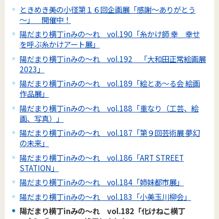
ときめき美の小径第１６回企画展「感謝～ありがとう
～」 開催中！
陽だまり横丁inみの～れ vol.190「糸かけ師 幸 幸せ
を呼ぶ糸かけアート展」
陽だまり横丁inみの～れ vol.192 「大和田正常絵画展
2023」
陽だまり横丁inみの～れ vol.189「絵とあ～る会 絵画
作品展」
陽だまり横丁inみの～れ vol.188「重なり（工芸、絵
画、写真）」
陽だまり横丁inみの～れ vol.187「第９回芸術展 夢幻
の未来」
陽だまり横丁inみの～れ vol.186「ART STREET
STATION」
陽だまり横丁inみの～れ vol.184「姉妹都市展」
陽だまり横丁inみの～れ vol.183「小美玉川柳会」
陽だまり横丁inみの～れ vol.182「化けねこ横丁