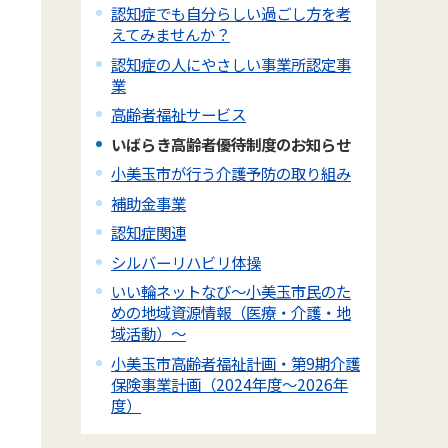
認知症でも自分らしい過ごし方を考
えてみませんか？
認知症の人にやさしい事業所認定事
業
高齢者福祉サービス
いばらき高齢者優待制度のお知らせ
小美玉市が行う介護予防の取り組み
補助金事業
認知症関連
シルバーリハビリ体操
いい輪ネットなび～小美玉市民のた
めの地域資源情報（医療・介護・地
域活動）～
小美玉市高齢者福祉計画・第9期介護
保険事業計画（2024年度～2026年
度）