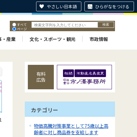
やさしい日本語
ひらがなをつける
すべて
ページ
PDF
ID
事・産業
文化・スポーツ・観光
市政情報
有料
広告
カテゴリー
1
物価高騰対策事業として75歳以上高
齢者に対し商品券を支給します