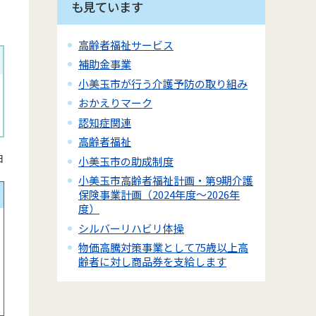
も見ています
高齢者福祉サービス
補助金事業
小美玉市が行う介護予防の取り組み
おかえりマーク
認知症関連
高齢者福祉
日
小美玉市の助成制度
小美玉市高齢者福祉計画・第9期介護
保険事業計画（2024年度～2026年
度）
シルバーリハビリ体操
物価高騰対策事業として75歳以上高
齢者に対し商品券を支給します