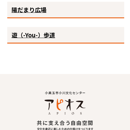
陽だまり広場
遊（-You-）歩道