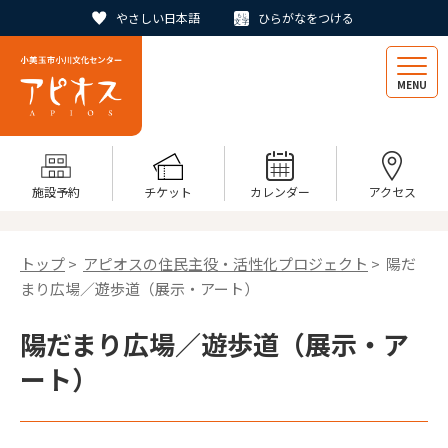
やさしい日本語
ひらがなをつける
MENU
施設予約
チケット
カレンダー
アクセス
トップ
>
アピオスの住民主役・活性化プロジェクト
> 陽だ
まり広場／遊歩道（展示・アート）
陽だまり広場／遊歩道（展示・ア
ート）