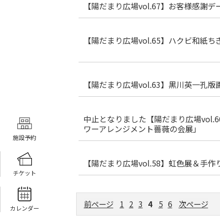
【陽だまり広場vol.67】お客様感謝デ
【陽だまり広場vol.65】ハクビ和紙ち
【陽だまり広場vol.63】黒川英一孔版
中止となりました【陽だまり広場vol.
ワーアレンジメント薔薇の会展」
施設予約
【陽だまり広場vol.58】虹色展＆手作
チケット
前ページ
1
2
3
4
5
6
次ページ
カレンダー