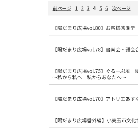
前ページ
1
2
3
4
5
6
次ページ
【陽だまり広場vol.80】お客様感謝デ
【陽だまり広場vol.78】書楽会・雅会
【陽だまり広場vol.75】ぐるーぷ
～私から私へ 私からあなたへ～
【陽だまり広場vol.70】アトリエあ
【陽だまり広場番外編】小美玉市文化