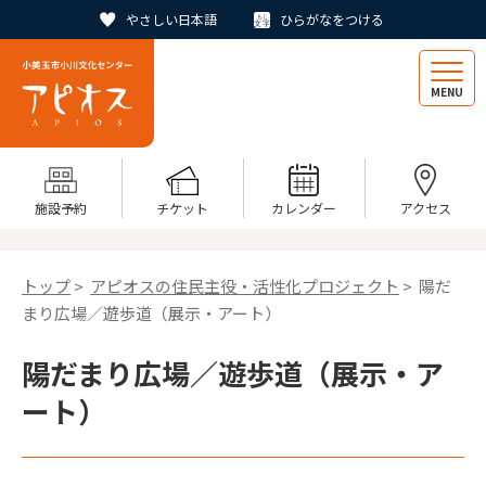
やさしい日本語
ひらがなをつける
MENU
施設予約
チケット
カレンダー
アクセス
トップ
>
アピオスの住民主役・活性化プロジェクト
> 陽だ
まり広場／遊歩道（展示・アート）
陽だまり広場／遊歩道（展示・ア
ート）