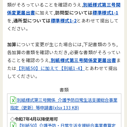
類がそろっていることを確認のうえ,
別紙様式第三号関
係変更届出書
に加えて,
訪問型については
標準様式1-1
を,
通所型については
標準様式1-2
とあわせて提出して
ください。
加算
について変更が生じた場合には,下記書類のうち,
各加算の書類を確認いただき,必要な書類がそろってい
ることを確認のうえ,
別紙様式第三号関係変更届出書
ま
たは
【別紙50】に加えて【別紙1-4】
とあわせて提出
してください。
書類
別紙様式第三号関係_介護予防日常生活支援総合事業
指定（更新）等申請書(xlsx 133 KB)
◇令和7年4月以降使用可
【別紙50】介護予防・日常生活支援総合事業費算定