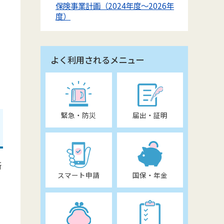
保険事業計画（2024年度～2026年
度）
よく利用されるメニュー
緊急・防災
届出・証明
所
スマート申請
国保・年金