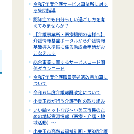
令和7年度介護サービス事業所に対す
る集団指導
認知症でも自分らしい過ごし方を考
えてみませんか？
【介護事業所・医療機関の皆様へ】
介護情報基盤ポータルから介護情報
基盤導入準備に係る助成金申請がお
こなえます
総合事業に関するサービスコード関
係ダウンロード
令和7年度介護職員等処遇改善加算に
ついて
令和６年度介護報酬改定について
小美玉市が行う介護予防の取り組み
いい輪ネットなび～小美玉市民のた
めの地域資源情報（医療・介護・地
域活動）～
小美玉市高齢者福祉計画・第9期介護