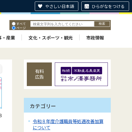
やさしい日本語
ひらがなをつける
すべて
ページ
PDF
ID
事・産業
文化・スポーツ・観光
市政情報
有料
広告
カテゴリー
3
令和８年度介護職員等処遇改善加算
養
について