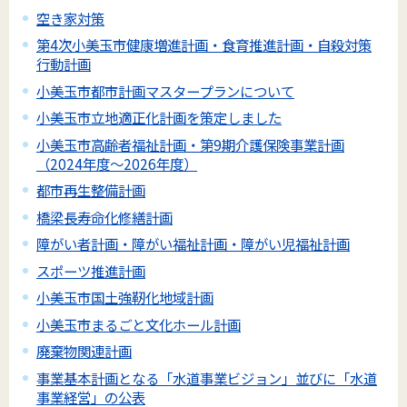
空き家対策
第4次小美玉市健康増進計画・食育推進計画・自殺対策
行動計画
小美玉市都市計画マスタープランについて
小美玉市立地適正化計画を策定しました
小美玉市高齢者福祉計画・第9期介護保険事業計画
（2024年度～2026年度）
都市再生整備計画
橋梁長寿命化修繕計画
障がい者計画・障がい福祉計画・障がい児福祉計画
スポーツ推進計画
小美玉市国土強靭化地域計画
小美玉市まるごと文化ホール計画
廃棄物関連計画
事業基本計画となる「水道事業ビジョン」並びに「水道
事業経営」の公表