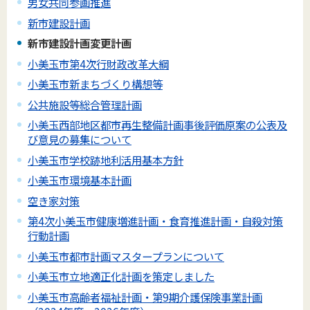
男女共同参画推進
新市建設計画
新市建設計画変更計画
小美玉市第4次行財政改革大綱
小美玉市新まちづくり構想等
公共施設等総合管理計画
小美玉西部地区都市再生整備計画事後評価原案の公表及
び意見の募集について
小美玉市学校跡地利活用基本方針
小美玉市環境基本計画
空き家対策
第4次小美玉市健康増進計画・食育推進計画・自殺対策
行動計画
小美玉市都市計画マスタープランについて
小美玉市立地適正化計画を策定しました
小美玉市高齢者福祉計画・第9期介護保険事業計画