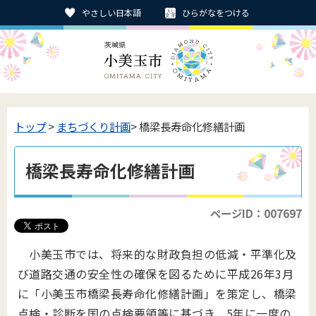
やさしい日本語
ひらがなをつける
トップ
>
まちづくり計画
> 橋梁長寿命化修繕計画
橋梁長寿命化修繕計画
ページID：007697
小美玉市では、将来的な財政負担の低減・平準化及
び道路交通の安全性の確保を図るために平成26年3月
に「小美玉市橋梁長寿命化修繕計画」を策定し、橋梁
点検・診断を国の点検要領等に基づき、5年に一度の