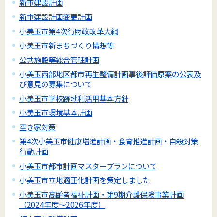
新市建設計画
新市建設計画変更計画
小美玉市第4次行財政改革大綱
小美玉市新まちづくり構想等
公共施設等総合管理計画
小美玉西部地区都市再生整備計画事後評価原案の公表及
び意見の募集について
小美玉市学校跡地利活用基本方針
小美玉市環境基本計画
空き家対策
第4次小美玉市健康増進計画・食育推進計画・自殺対策
行動計画
小美玉市都市計画マスタープランについて
小美玉市立地適正化計画を策定しました
小美玉市高齢者福祉計画・第9期介護保険事業計画
（2024年度～2026年度）