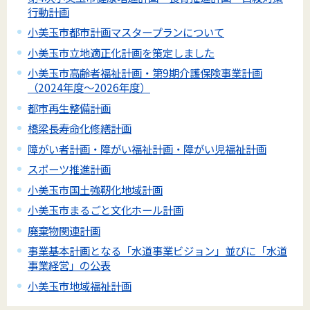
行動計画
小美玉市都市計画マスタープランについて
小美玉市立地適正化計画を策定しました
小美玉市高齢者福祉計画・第9期介護保険事業計画
（2024年度～2026年度）
都市再生整備計画
橋梁長寿命化修繕計画
障がい者計画・障がい福祉計画・障がい児福祉計画
スポーツ推進計画
小美玉市国土強靭化地域計画
小美玉市まるごと文化ホール計画
廃棄物関連計画
事業基本計画となる「水道事業ビジョン」並びに「水道
事業経営」の公表
小美玉市地域福祉計画