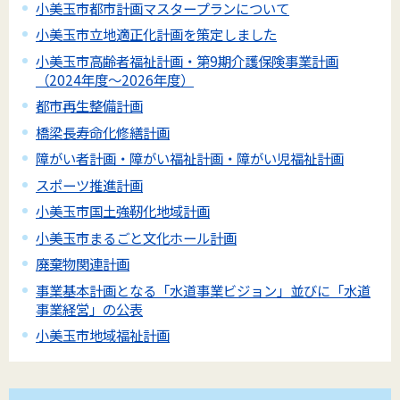
小美玉市都市計画マスタープランについて
小美玉市立地適正化計画を策定しました
小美玉市高齢者福祉計画・第9期介護保険事業計画
（2024年度～2026年度）
都市再生整備計画
橋梁長寿命化修繕計画
障がい者計画・障がい福祉計画・障がい児福祉計画
スポーツ推進計画
小美玉市国土強靭化地域計画
小美玉市まるごと文化ホール計画
廃棄物関連計画
事業基本計画となる「水道事業ビジョン」並びに「水道
事業経営」の公表
小美玉市地域福祉計画