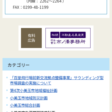
（
内線
：
2262～2264
）
FAX：
0299-48-1199
有料
広告
カテゴリー
「百里飛行場前新交流拠点整備事業」サウンディング型
市場調査の実施について
第4次小美玉市地域福祉計画
小美玉市地域防災計画
小美玉市総合計画