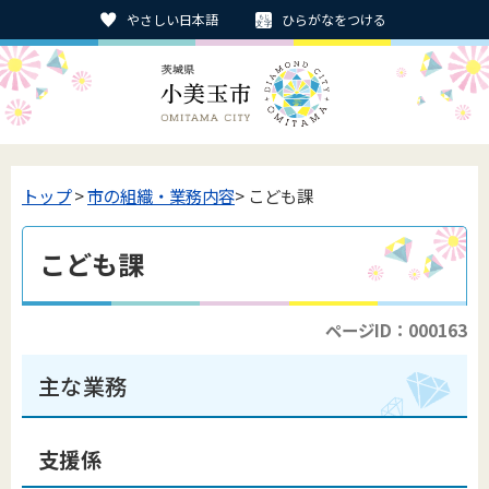
やさしい日本語
ひらがなをつける
トップ
>
市の組織・業務内容
> こども課
こども課
ページID：000163
主な業務
支援係