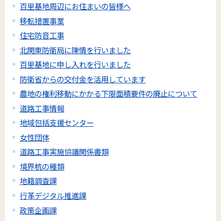
百里基地周辺にお住まいの皆様へ
移転措置事業
住宅防音工事
北関東防衛局に陳情を行いました
百里基地に申し入れを行いました
防衛省からの交付金を活用しています
農地の権利移動にかかる下限面積要件の廃止について
道路工事情報
地域包括支援センター
女性団体
道路工事実施協議関係書類
境界杭の種類
地籍調査課
行革デジタル推進課
政策企画課