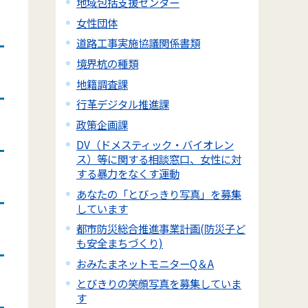
地域包括支援センター
女性団体
道路工事実施協議関係書類
境界杭の種類
地籍調査課
行革デジタル推進課
政策企画課
DV（ドメスティック・バイオレン
ス）等に関する相談窓口、女性に対
する暴力をなくす運動
あなたの「とびっきり写真」を募集
しています
都市防災総合推進事業計画(防災子ど
も安全まちづくり)
おみたまネットモニターQ＆A
とびきりの笑顔写真を募集していま
す