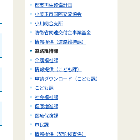
都市再生整備計画
小美玉市国際交流協会
小川総合支所
防衛省関連交付金事業基金
情報提供（道路維持課）
道路維持課
介護福祉課
情報提供（こども課）
申請ダウンロード（こども課）
こども課
社会福祉課
健康増進課
医療保険課
市民課
情報提供（契約検査係）