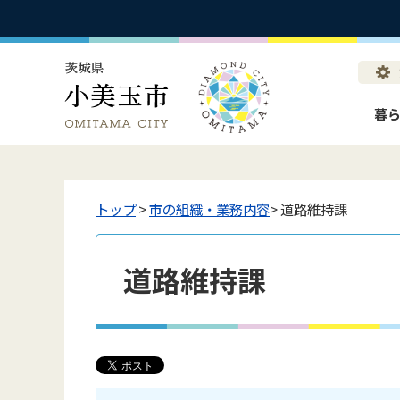
暮
トップ
>
市の組織・業務内容
> 道路維持課
道路維持課