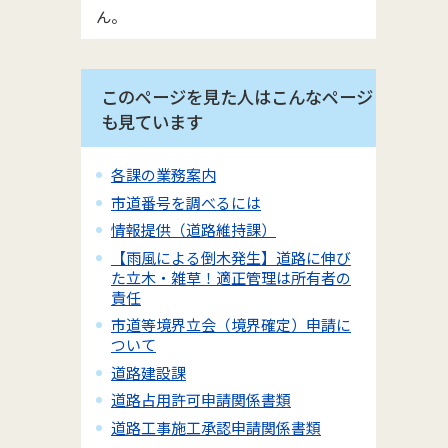
ん。
このページを見た人はこんなページ
も見ています
各課の業務案内
市道番号を調べるには
情報提供（道路維持課）
【雨風による倒木発生】道路に伸び
た立木・雑草！適正管理は所有者の
責任
市道等境界立会（境界確定）申請に
ついて
道路建設課
道路占用許可申請関係書類
道路工事施工承認申請関係書類