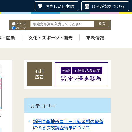
やさしい日本語
ひらがなをつける
すべて
ページ
PDF
ID
事・産業
文化・スポーツ・観光
市政情報
有料
広告
カテゴリー
2
新田原基地所属Ｔ－４練習機の墜落
に係る事故調査結果について