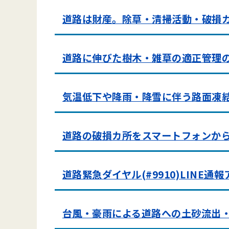
道路は財産。除草・清掃活動・破損
道路に伸びた樹木・雑草の適正管理
気温低下や降雨・降雪に伴う路面凍
道路の破損カ所をスマートフォンか
道路緊急ダイヤル(#9910)LINE
台風・豪雨による道路への土砂流出