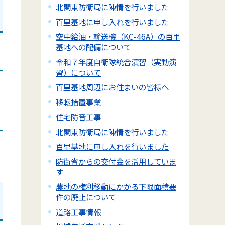
北関東防衛局に陳情を行いました
百里基地に申し入れを行いました
空中給油・輸送機（KC-46A）の百里
基地への配備について
令和７年度自衛隊統合演習（実動演
習）について
百里基地周辺にお住まいの皆様へ
移転措置事業
住宅防音工事
北関東防衛局に陳情を行いました
百里基地に申し入れを行いました
防衛省からの交付金を活用していま
す
農地の権利移動にかかる下限面積要
件の廃止について
道路工事情報