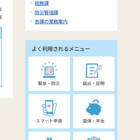
総務課
日
防災管理課
4
各課の業務案内
よく利用されるメニュー
緊急・防災
届出・証明
スマート申請
国保・年金