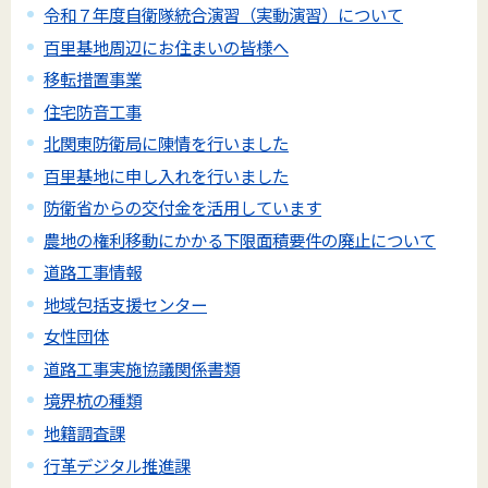
令和７年度自衛隊統合演習（実動演習）について
百里基地周辺にお住まいの皆様へ
移転措置事業
住宅防音工事
北関東防衛局に陳情を行いました
百里基地に申し入れを行いました
防衛省からの交付金を活用しています
農地の権利移動にかかる下限面積要件の廃止について
道路工事情報
地域包括支援センター
女性団体
道路工事実施協議関係書類
境界杭の種類
地籍調査課
行革デジタル推進課