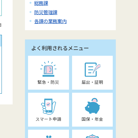
総務課
防災管理課
各課の業務案内
日
よく利用されるメニュー
緊急・防災
届出・証明
スマート申請
国保・年金