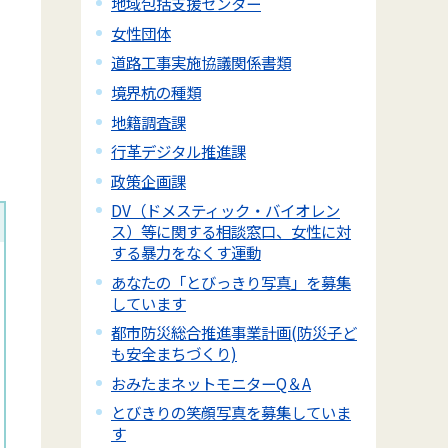
地域包括支援センター
女性団体
道路工事実施協議関係書類
境界杭の種類
地籍調査課
行革デジタル推進課
政策企画課
DV（ドメスティック・バイオレン
ス）等に関する相談窓口、女性に対
する暴力をなくす運動
あなたの「とびっきり写真」を募集
しています
都市防災総合推進事業計画(防災子ど
も安全まちづくり)
おみたまネットモニターQ＆A
とびきりの笑顔写真を募集していま
す