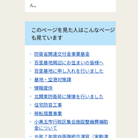
ん。
このページを見た人はこんなページ
も見ています
防衛省関連交付金事業基金
百里基地周辺にお住まいの皆様へ
百里基地に申し入れを行いました
基地・空港対策課
情報提供
北関東防衛局に陳情を行いました
住宅防音工事
移転措置事業
小美玉市行政区集会施設整備費補助
金について
令和７年度自衛隊統合演習（実動演