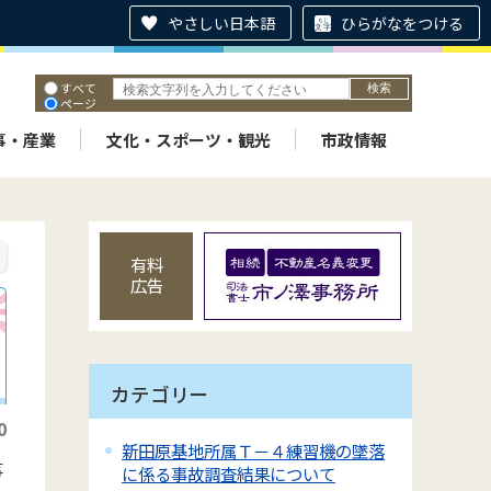
やさしい日本語
ひらがなをつける
すべて
ページ
PDF
ID
事・産業
文化・スポーツ・観光
市政情報
有料
広告
カテゴリー
0
新田原基地所属Ｔ－４練習機の墜落
事
に係る事故調査結果について