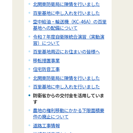
北関東防衛局に陳情を行いました
百里基地に申し入れを行いました
空中給油・輸送機（KC-46A）の百里
基地への配備について
令和７年度自衛隊統合演習（実動演
習）について
百里基地周辺にお住まいの皆様へ
移転措置事業
住宅防音工事
北関東防衛局に陳情を行いました
百里基地に申し入れを行いました
防衛省からの交付金を活用していま
す
農地の権利移動にかかる下限面積要
件の廃止について
道路工事情報