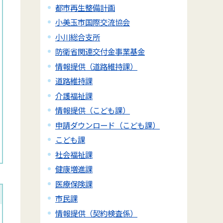
都市再生整備計画
小美玉市国際交流協会
小川総合支所
防衛省関連交付金事業基金
情報提供（道路維持課）
道路維持課
介護福祉課
情報提供（こども課）
申請ダウンロード（こども課）
こども課
社会福祉課
健康増進課
医療保険課
市民課
情報提供（契約検査係）