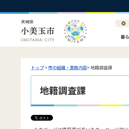
暮
トップ
>
市の組織・業務内容
> 地籍調査課
地籍調査課