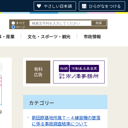
やさしい日本語
ひらがなをつける
すべて
ページ
PDF
ID
事・産業
文化・スポーツ・観光
市政情報
有料
広告
カテゴリー
9
新田原基地所属Ｔ－４練習機の墜落
に係る事故調査結果について