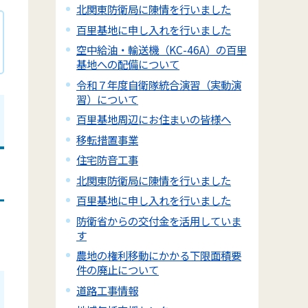
北関東防衛局に陳情を行いました
百里基地に申し入れを行いました
空中給油・輸送機（KC-46A）の百里
基地への配備について
令和７年度自衛隊統合演習（実動演
習）について
百里基地周辺にお住まいの皆様へ
移転措置事業
住宅防音工事
北関東防衛局に陳情を行いました
百里基地に申し入れを行いました
防衛省からの交付金を活用していま
す
農地の権利移動にかかる下限面積要
件の廃止について
道路工事情報