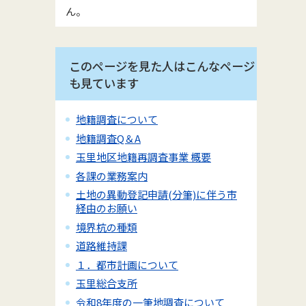
ん。
このページを見た人はこんなページ
も見ています
地籍調査について
地籍調査Q＆A
玉里地区地籍再調査事業 概要
各課の業務案内
土地の異動登記申請(分筆)に伴う市
経由のお願い
境界杭の種類
道路維持課
１．都市計画について
玉里総合支所
令和8年度の一筆地調査について