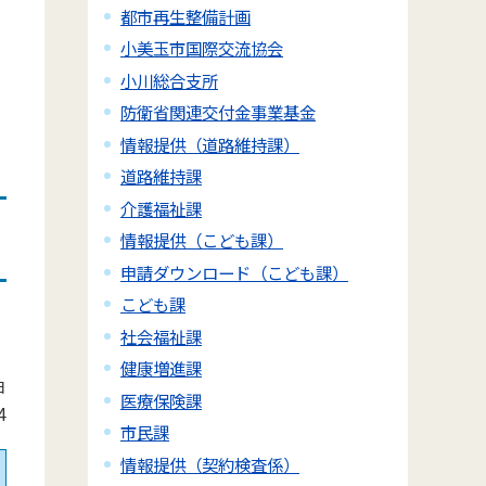
都市再生整備計画
小美玉市国際交流協会
小川総合支所
防衛省関連交付金事業基金
情報提供（道路維持課）
道路維持課
介護福祉課
情報提供（こども課）
申請ダウンロード（こども課）
こども課
社会福祉課
健康増進課
日
医療保険課
4
市民課
情報提供（契約検査係）