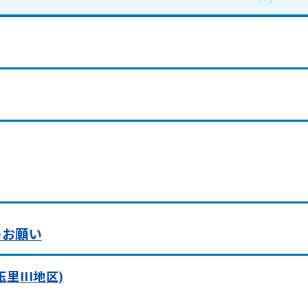
のお願い
III地区)