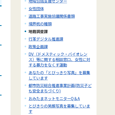
地域包括支援センター
女性団体
道路工事実施協議関係書類
境界杭の種類
地籍調査課
行革デジタル推進課
政策企画課
DV（ドメスティック・バイオレン
ス）等に関する相談窓口、女性に対
する暴力をなくす運動
あなたの「とびっきり写真」を募集
しています
都市防災総合推進事業計画(防災子ど
も安全まちづくり)
おみたまネットモニターQ＆A
とびきりの笑顔写真を募集していま
す