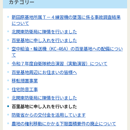
カテゴリー
新田原基地所属Ｔ－４練習機の墜落に係る事故調査結果
について
北関東防衛局に陳情を行いました
百里基地に申し入れを行いました
空中給油・輸送機（KC-46A）の百里基地への配備につい
て
令和７年度自衛隊統合演習（実動演習）について
百里基地周辺にお住まいの皆様へ
移転措置事業
住宅防音工事
北関東防衛局に陳情を行いました
百里基地に申し入れを行いました
防衛省からの交付金を活用しています
農地の権利移動にかかる下限面積要件の廃止について