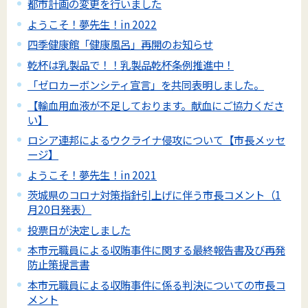
都市計画の変更を行いました
ようこそ！夢先生！in 2022
四季健康館「健康風呂」再開のお知らせ
乾杯は乳製品で！！乳製品乾杯条例推進中！
「ゼロカーボンシティ宣言」を共同表明しました。
【輸血用血液が不足しております。献血にご協力くださ
い】
ロシア連邦によるウクライナ侵攻について【市長メッセ
ージ】
ようこそ！夢先生！in 2021
茨城県のコロナ対策指針引上げに伴う市長コメント（1
月20日発表）
投票日が決定しました
本市元職員による収賄事件に関する最終報告書及び再発
防止策提言書
本市元職員による収賄事件に係る判決についての市長コ
メント