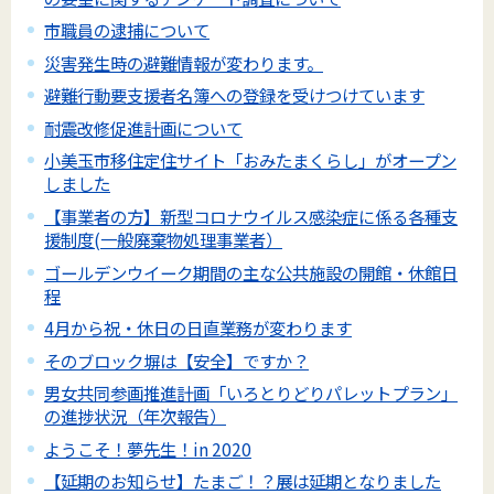
市職員の逮捕について
災害発生時の避難情報が変わります。
避難行動要支援者名簿への登録を受けつけています
耐震改修促進計画について
小美玉市移住定住サイト「おみたまくらし」がオープン
しました
【事業者の方】新型コロナウイルス感染症に係る各種支
援制度(一般廃棄物処理事業者）
ゴールデンウイーク期間の主な公共施設の開館・休館日
程
4月から祝・休日の日直業務が変わります
そのブロック塀は【安全】ですか？
男女共同参画推進計画「いろとりどりパレットプラン」
の進捗状況（年次報告）
ようこそ！夢先生！in 2020
【延期のお知らせ】たまご！？展は延期となりました