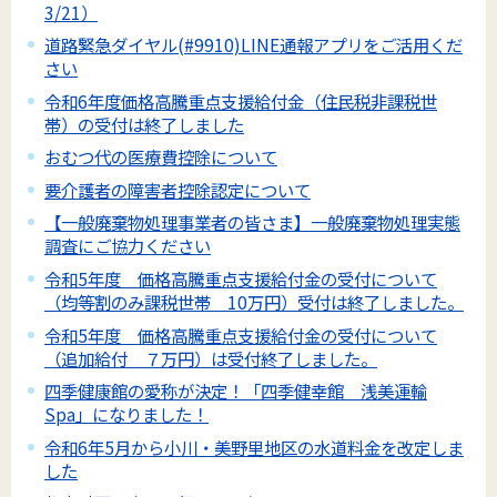
3/21）
道路緊急ダイヤル(#9910)LINE通報アプリをご活用くだ
さい
令和6年度価格高騰重点支援給付金（住民税非課税世
帯）の受付は終了しました
おむつ代の医療費控除について
要介護者の障害者控除認定について
【一般廃棄物処理事業者の皆さま】一般廃棄物処理実態
調査にご協力ください
令和5年度 価格高騰重点支援給付金の受付について
（均等割のみ課税世帯 10万円）受付は終了しました。
令和5年度 価格高騰重点支援給付金の受付について
（追加給付 ７万円）は受付終了しました。
四季健康館の愛称が決定！「四季健幸館 浅美運輸
Spa」になりました！
令和6年5月から小川・美野里地区の水道料金を改定しま
した