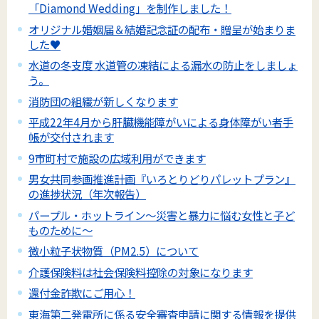
「Diamond Wedding」を制作しました！
オリジナル婚姻届＆結婚記念証の配布・贈呈が始まりま
した♥
水道の冬支度 水道管の凍結による漏水の防止をしましょ
う。
消防団の組織が新しくなります
平成22年4月から肝臓機能障がいによる身体障がい者手
帳が交付されます
9市町村で施設の広域利用ができます
男女共同参画推進計画『いろとりどりパレットプラン』
の進捗状況（年次報告）
パープル・ホットライン～災害と暴力に悩む女性と子ど
ものために～
微小粒子状物質（PM2.5）について
介護保険料は社会保険料控除の対象になります
還付金詐欺にご用心！
東海第二発電所に係る安全審査申請に関する情報を提供