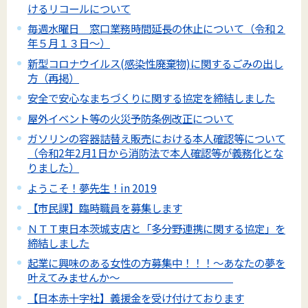
けるリコールについて
毎週水曜日 窓口業務時間延長の休止について（令和２
年５月１３日～）
新型コロナウイルス(感染性廃棄物)に関するごみの出し
方（再掲）
安全で安心なまちづくりに関する協定を締結しました
屋外イベント等の火災予防条例改正について
ガソリンの容器詰替え販売における本人確認等について
（令和2年2月1日から消防法で本人確認等が義務化とな
りました）
ようこそ！夢先生！in 2019
【市民課】臨時職員を募集します
ＮＴＴ東日本茨城支店と「多分野連携に関する協定」を
締結しました
起業に興味のある女性の方募集中！！！～あなたの夢を
叶えてみませんか～
【日本赤十字社】義援金を受け付けております