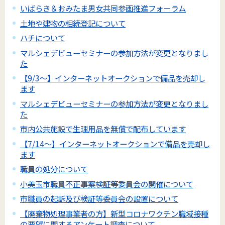
いばらき＆おみたま男女共同参画推進フォーラム
土地や建物の相続登記について
ハチについて
マルシェデビューセミナーの参加方法が変更となりまし
た
【9/3～】インターネットオークションで備品を売却し
ます
マルシェデビューセミナーの参加方法が変更となりまし
た
市内公共施設で生理用品を無償で配布しています
【7/14～】インターネットオークションで備品を売却し
ます
職員の処分について
小美玉市職員不正事案検証等委員会の開催について
市職員の起訴及び検証等委員会の設置について
【廃棄物処理事業者の方】新型コロナワクチン職域接種
の要望に関するアンケート調査について