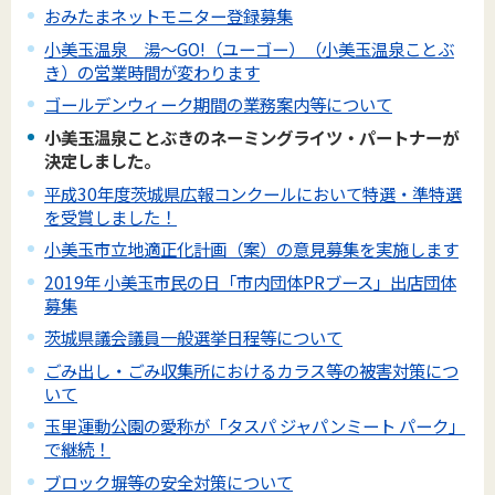
おみたまネットモニター登録募集
小美玉温泉 湯～GO!（ユーゴー）（小美玉温泉ことぶ
き）の営業時間が変わります
ゴールデンウィーク期間の業務案内等について
小美玉温泉ことぶきのネーミングライツ・パートナーが
決定しました。
平成30年度茨城県広報コンクールにおいて特選・準特選
を受賞しました！
小美玉市立地適正化計画（案）の意見募集を実施します
2019年 小美玉市民の日「市内団体PRブース」出店団体
募集
茨城県議会議員一般選挙日程等について
ごみ出し・ごみ収集所におけるカラス等の被害対策につ
いて
玉里運動公園の愛称が「タスパ ジャパンミート パーク」
で継続！
ブロック塀等の安全対策について