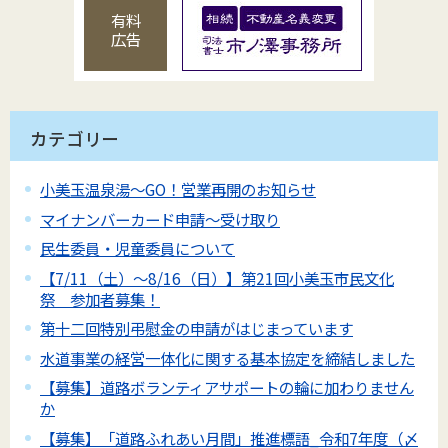
有料
広告
カテゴリー
小美玉温泉湯～GO！営業再開のお知らせ
マイナンバーカード申請～受け取り
民生委員・児童委員について
【7/11（土）～8/16（日）】第21回小美玉市民文化
祭 参加者募集！
第十二回特別弔慰金の申請がはじまっています
水道事業の経営一体化に関する基本協定を締結しました
【募集】道路ボランティアサポートの輪に加わりません
か
【募集】「道路ふれあい月間」推進標語_令和7年度（〆