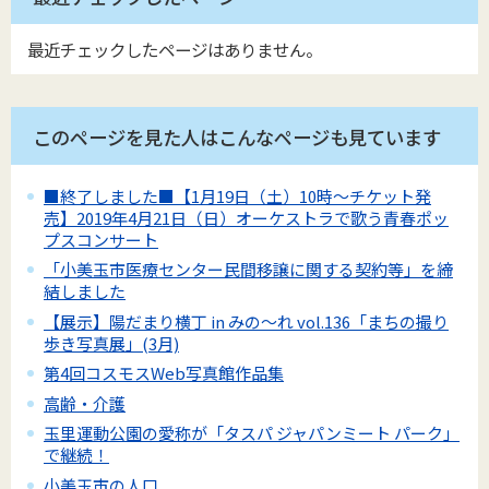
最近チェックしたページはありません。
このページを見た人はこんなページも見ています
■終了しました■【1月19日（土）10時～チケット発
売】2019年4月21日（日）オーケストラで歌う青春ポッ
プスコンサート
「小美玉市医療センター民間移譲に関する契約等」を締
結しました
【展示】陽だまり横丁 in みの～れ vol.136「まちの撮り
歩き写真展」(3月)
第4回コスモスWeb写真館作品集
高齢・介護
玉里運動公園の愛称が「タスパ ジャパンミート パーク」
で継続！
小美玉市の人口