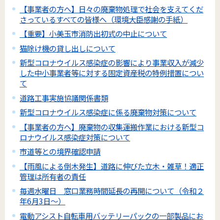
【事業者の方へ】日々の廃棄物処理で社会を支えてくだ
さっているすべての皆様へ（環境大臣感謝の手紙）
【重要】小美玉市消防出初式の中止について
猫除け機の貸し出しについて
新型コロナウイルス感染症の影響により事業収入が減少
した中小事業者等に対する固定資産税の特例措置につい
て
道路工事実施協議関係書類
新型コロナウイルス感染症に係る廃棄物対策について
【事業者の方へ】廃棄物の収集運搬作業における新型コ
ロナウイルス感染症対策について
市道等との境界確認申請
【雨風による倒木発生】道路に伸びた立木・雑草！適正
管理は所有者の責任
毎週水曜日 窓口業務時間延長の再開について（令和２
年6月3日～）
電動アシスト自転車用バッテリーパックの一部製品にお