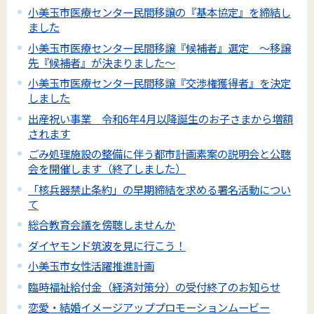
小美玉市医療センター民間移譲の『基本協定』を締結し
ました
小美玉市医療センター民間移譲『候補者』選定 ～移譲
先『候補者』が決まりました～
小美玉市医療センター民間移譲『交渉権獲得者』を決定
しました
出産祝い事業 令和6年4月以降誕生のお子さまから増額
されます
ごみ処理施設の整備に伴う都市計画素案の説明会と公聴
会を開催します（終了しました）
「核兵器禁止条約」の早期締結を求める署名活動につい
て
総合教育会議を傍聴しませんか
ダイヤモンド筑波を見に行こう！
小美玉市女性活躍推進計画
臨時福祉給付金（経済対策分）の受付終了のお知らせ
恋愛・結婚イメージアッププロモーションムービー