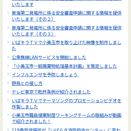
いたします
東海第二発電所に係る安全審査申請に関する情報を提供
いたします（その２）
東海第二発電所に係る安全審査申請に関する情報を提供
いたします（その３）
いばキラＴＶで小美玉市を取り上げた映像を制作しまし
た
公衆無線LANサービスを開始しました
「小美玉市一般廃棄物処理基本計画」を策定しました
インフルエンザを予防しましょう
野鳥との接し方
テレビ東京で乾杯条例が紹介されました
いばキラＴＶでテーマソングのプロモーションビデオを
作製しました
小美玉市職員提案制度ワーキングチームの取組みが動画
で紹介されました！
119番受信場所が「いばらき消防指令センター」に変わ