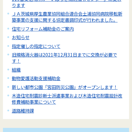
ります
ＪＡ茨城県厚生農業協同組合連合会土浦協同病院移転新
築事業の支援に関する協定書調印式が行われました。
住宅リフォーム補助金のご案内
お知らせ
指定催しの指定について
旧規格消火器は2021年12月31日までに交換が必要で
す！
組織
動物愛護活動支援補助金
新しい都市公園「宮田防災公園」がオープンします！
木造住宅耐震診断士派遣事業および木造住宅耐震設計改
修費補助事業について
道路維持課