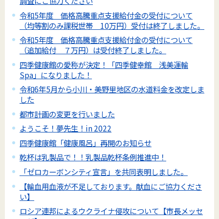
調査にご協力ください
令和5年度 価格高騰重点支援給付金の受付について
（均等割のみ課税世帯 10万円）受付は終了しました。
令和5年度 価格高騰重点支援給付金の受付について
（追加給付 ７万円）は受付終了しました。
四季健康館の愛称が決定！「四季健幸館 浅美運輸
Spa」になりました！
令和6年5月から小川・美野里地区の水道料金を改定しま
した
都市計画の変更を行いました
ようこそ！夢先生！in 2022
四季健康館「健康風呂」再開のお知らせ
乾杯は乳製品で！！乳製品乾杯条例推進中！
「ゼロカーボンシティ宣言」を共同表明しました。
【輸血用血液が不足しております。献血にご協力くださ
い】
ロシア連邦によるウクライナ侵攻について【市長メッセ