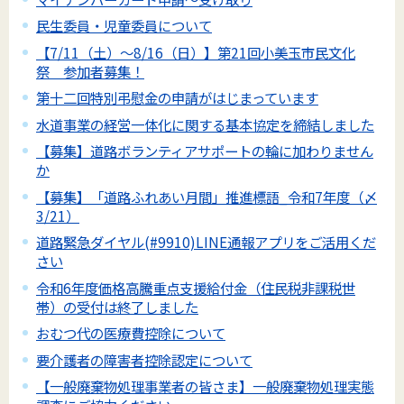
民生委員・児童委員について
【7/11（土）～8/16（日）】第21回小美玉市民文化
祭 参加者募集！
第十二回特別弔慰金の申請がはじまっています
水道事業の経営一体化に関する基本協定を締結しました
【募集】道路ボランティアサポートの輪に加わりません
か
【募集】「道路ふれあい月間」推進標語_令和7年度（〆
3/21）
道路緊急ダイヤル(#9910)LINE通報アプリをご活用くだ
さい
令和6年度価格高騰重点支援給付金（住民税非課税世
帯）の受付は終了しました
おむつ代の医療費控除について
要介護者の障害者控除認定について
【一般廃棄物処理事業者の皆さま】一般廃棄物処理実態