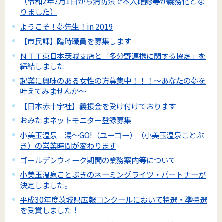
（令和2年2月1日から消防法で本人確認等が義務化とな
りました）
ようこそ！夢先生！in 2019
【市民課】臨時職員を募集します
ＮＴＴ東日本茨城支店と「多分野連携に関する協定」を
締結しました
起業に興味のある女性の方募集中！！！～あなたの夢を
叶えてみませんか～
【日本赤十字社】義援金を受け付けております
おみたまネットモニター登録募集
小美玉温泉 湯～GO!（ユーゴー）（小美玉温泉ことぶ
き）の営業時間が変わります
ゴールデンウィーク期間の業務案内等について
小美玉温泉ことぶきのネーミングライツ・パートナーが
決定しました。
平成30年度茨城県広報コンクールにおいて特選・準特選
を受賞しました！