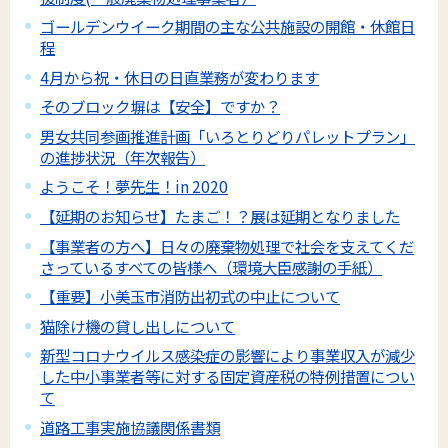
ゴールデンウイーク期間の主な公共施設の開館・休館日
程
4月から祝・休日の日直業務が変わります
そのブロック塀は【安全】ですか？
男女共同参画推進計画「いろとりどりパレットプラン」
の進捗状況（年次報告）
ようこそ！夢先生！in 2020
【延期のお知らせ】たまご！？展は延期となりました
【事業者の方へ】日々の廃棄物処理で社会を支えてくだ
さっているすべての皆様へ（環境大臣感謝の手紙）
【重要】小美玉市消防出初式の中止について
猫除け機の貸し出しについて
新型コロナウイルス感染症の影響により事業収入が減少
した中小事業者等に対する固定資産税の特例措置につい
て
道路工事実施協議関係書類