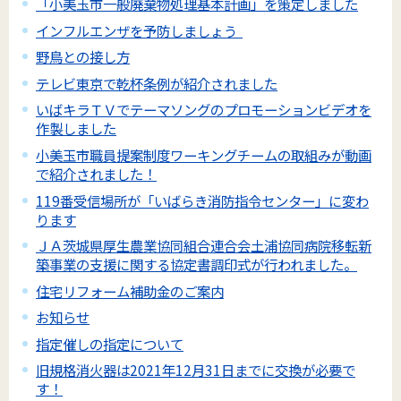
「小美玉市一般廃棄物処理基本計画」を策定しました
インフルエンザを予防しましょう
野鳥との接し方
テレビ東京で乾杯条例が紹介されました
いばキラＴＶでテーマソングのプロモーションビデオを
作製しました
小美玉市職員提案制度ワーキングチームの取組みが動画
で紹介されました！
119番受信場所が「いばらき消防指令センター」に変わ
ります
ＪＡ茨城県厚生農業協同組合連合会土浦協同病院移転新
築事業の支援に関する協定書調印式が行われました。
住宅リフォーム補助金のご案内
お知らせ
指定催しの指定について
旧規格消火器は2021年12月31日までに交換が必要で
す！