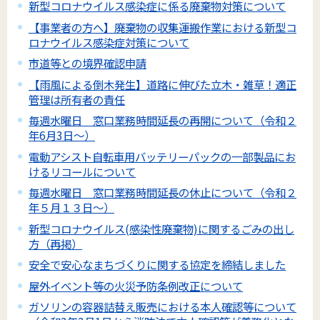
新型コロナウイルス感染症に係る廃棄物対策について
【事業者の方へ】廃棄物の収集運搬作業における新型コ
ロナウイルス感染症対策について
市道等との境界確認申請
【雨風による倒木発生】道路に伸びた立木・雑草！適正
管理は所有者の責任
毎週水曜日 窓口業務時間延長の再開について（令和２
年6月3日～）
電動アシスト自転車用バッテリーパックの一部製品にお
けるリコールについて
毎週水曜日 窓口業務時間延長の休止について（令和２
年５月１３日～）
新型コロナウイルス(感染性廃棄物)に関するごみの出し
方（再掲）
安全で安心なまちづくりに関する協定を締結しました
屋外イベント等の火災予防条例改正について
ガソリンの容器詰替え販売における本人確認等について