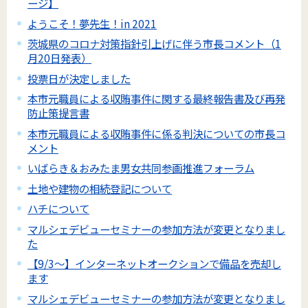
ージ】
ようこそ！夢先生！in 2021
茨城県のコロナ対策指針引上げに伴う市長コメント（1
月20日発表）
投票日が決定しました
本市元職員による収賄事件に関する最終報告書及び再発
防止策提言書
本市元職員による収賄事件に係る判決についての市長コ
メント
いばらき＆おみたま男女共同参画推進フォーラム
土地や建物の相続登記について
ハチについて
マルシェデビューセミナーの参加方法が変更となりまし
た
【9/3～】インターネットオークションで備品を売却し
ます
マルシェデビューセミナーの参加方法が変更となりまし