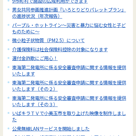
9市町村で施設の広域利用ができます
男女共同参画推進計画『いろとりどりパレットプラン』
の進捗状況（年次報告）
パープル・ホットライン～災害と暴力に悩む女性と子ど
ものために～
微小粒子状物質（PM2.5）について
介護保険料は社会保険料控除の対象になります
還付金詐欺にご用心！
東海第二発電所に係る安全審査申請に関する情報を提供
いたします
東海第二発電所に係る安全審査申請に関する情報を提供
いたします（その２）
東海第二発電所に係る安全審査申請に関する情報を提供
いたします（その３）
いばキラＴＶで小美玉市を取り上げた映像を制作しまし
た
公衆無線LANサービスを開始しました