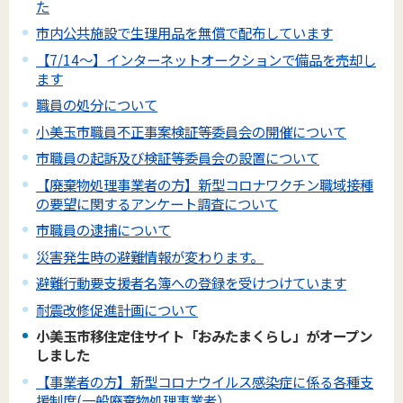
た
市内公共施設で生理用品を無償で配布しています
【7/14～】インターネットオークションで備品を売却し
ます
職員の処分について
小美玉市職員不正事案検証等委員会の開催について
市職員の起訴及び検証等委員会の設置について
【廃棄物処理事業者の方】新型コロナワクチン職域接種
の要望に関するアンケート調査について
市職員の逮捕について
災害発生時の避難情報が変わります。
避難行動要支援者名簿への登録を受けつけています
耐震改修促進計画について
小美玉市移住定住サイト「おみたまくらし」がオープン
しました
【事業者の方】新型コロナウイルス感染症に係る各種支
援制度(一般廃棄物処理事業者）