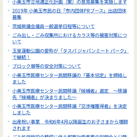
小美玉市立地適正化計画（案）の意見募集を実施します
2019年 小美玉市民の日「市内団体PRブース」出店団体
募集
茨城県議会議員一般選挙日程等について
ごみ出し・ごみ収集所におけるカラス等の被害対策につ
いて
玉里運動公園の愛称が「タスパ ジャパンミート パーク」
で継続！
ブロック塀等の安全対策について
小美玉市医療センター民間移譲の『基本協定』を締結し
ました
小美玉市医療センター民間移譲『候補者』選定 ～移譲
先『候補者』が決まりました～
小美玉市医療センター民間移譲『交渉権獲得者』を決定
しました
出産祝い事業 令和6年4月以降誕生のお子さまから増額
されます
ごみ処理施設の整備に伴う都市計画素案の説明会と公聴