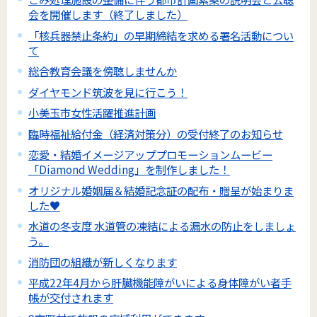
会を開催します（終了しました）
「核兵器禁止条約」の早期締結を求める署名活動につい
て
総合教育会議を傍聴しませんか
ダイヤモンド筑波を見に行こう！
小美玉市女性活躍推進計画
臨時福祉給付金（経済対策分）の受付終了のお知らせ
恋愛・結婚イメージアッププロモーションムービー
「Diamond Wedding」を制作しました！
オリジナル婚姻届＆結婚記念証の配布・贈呈が始まりま
した♥
水道の冬支度 水道管の凍結による漏水の防止をしましょ
う。
消防団の組織が新しくなります
平成22年4月から肝臓機能障がいによる身体障がい者手
帳が交付されます