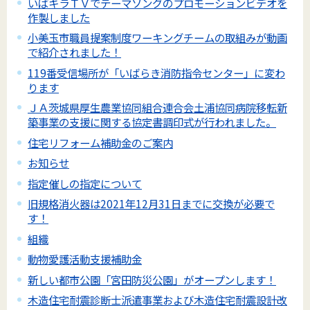
いばキラＴＶでテーマソングのプロモーションビデオを
作製しました
小美玉市職員提案制度ワーキングチームの取組みが動画
で紹介されました！
119番受信場所が「いばらき消防指令センター」に変わ
ります
ＪＡ茨城県厚生農業協同組合連合会土浦協同病院移転新
築事業の支援に関する協定書調印式が行われました。
住宅リフォーム補助金のご案内
お知らせ
指定催しの指定について
旧規格消火器は2021年12月31日までに交換が必要で
す！
組織
動物愛護活動支援補助金
新しい都市公園「宮田防災公園」がオープンします！
木造住宅耐震診断士派遣事業および木造住宅耐震設計改