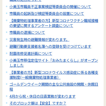
小美玉市職員不正事案検証等委員会の開催について
市職員の起訴及び検証等委員会の設置について
【廃棄物処理事業者の方】新型コロナワクチン職域接種
の要望に関するアンケート調査について
市職員の逮捕について
災害発生時の避難情報が変わります。
避難行動要支援者名簿への登録を受けつけています
耐震改修促進計画について
小美玉市移住定住サイト「おみたまくらし」がオープン
しました
【事業者の方】新型コロナウイルス感染症に係る各種支
援制度(一般廃棄物処理事業者）
ゴールデンウイーク期間の主な公共施設の開館・休館日
程
4月から祝・休日の日直業務が変わります
そのブロック塀は【安全】ですか？