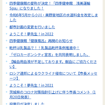
四季健康館の愛称が決定！「四季健幸館 浅美運輸
Spa」になりました！
令和6年5月から小川・美野里地区の水道料金を改定しま
した
都市計画の変更を行いました
ようこそ！夢先生！in 2022
四季健康館「健康風呂」再開のお知らせ
乾杯は乳製品で！！乳製品乾杯条例推進中！
「ゼロカーボンシティ宣言」を共同表明しました。
【輸血用血液が不足しております。献血にご協力くださ
い】
ロシア連邦によるウクライナ侵攻について【市長メッセ
ージ】
ようこそ！夢先生！in 2021
茨城県のコロナ対策指針引上げに伴う市長コメント（1
月20日発表）
投票日が決定しました