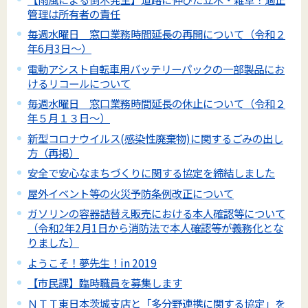
管理は所有者の責任
毎週水曜日 窓口業務時間延長の再開について（令和２
年6月3日～）
電動アシスト自転車用バッテリーパックの一部製品にお
けるリコールについて
毎週水曜日 窓口業務時間延長の休止について（令和２
年５月１３日～）
新型コロナウイルス(感染性廃棄物)に関するごみの出し
方（再掲）
安全で安心なまちづくりに関する協定を締結しました
屋外イベント等の火災予防条例改正について
ガソリンの容器詰替え販売における本人確認等について
（令和2年2月1日から消防法で本人確認等が義務化とな
りました）
ようこそ！夢先生！in 2019
【市民課】臨時職員を募集します
ＮＴＴ東日本茨城支店と「多分野連携に関する協定」を