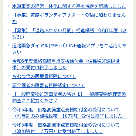
水道事業の経営一体化に関する基本協定を締結しました
【募集】道路ボランティアサポートの輪に加わりません
か
【募集】「道路ふれあい月間」推進標語_令和7年度（〆
3/21）
道路緊急ダイヤル(#9910)LINE通報アプリをご活用くだ
さい
令和6年度価格高騰重点支援給付金（住民税非課税世
帯）の受付は終了しました
おむつ代の医療費控除について
要介護者の障害者控除認定について
【一般廃棄物処理事業者の皆さま】一般廃棄物処理実態
調査にご協力ください
令和5年度 価格高騰重点支援給付金の受付について
（均等割のみ課税世帯 10万円）受付は終了しました。
令和5年度 価格高騰重点支援給付金の受付について
（追加給付 ７万円）は受付終了しました。