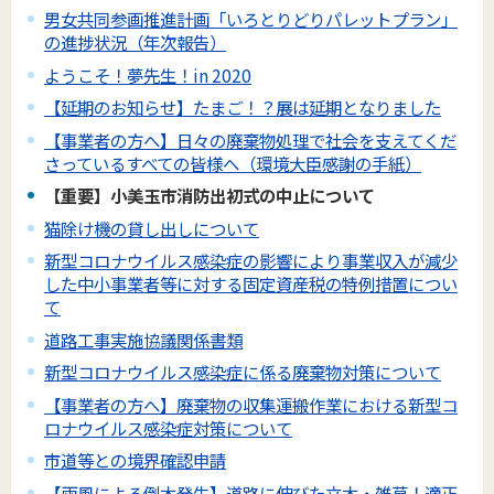
男女共同参画推進計画「いろとりどりパレットプラン」
の進捗状況（年次報告）
ようこそ！夢先生！in 2020
【延期のお知らせ】たまご！？展は延期となりました
【事業者の方へ】日々の廃棄物処理で社会を支えてくだ
さっているすべての皆様へ（環境大臣感謝の手紙）
【重要】小美玉市消防出初式の中止について
猫除け機の貸し出しについて
新型コロナウイルス感染症の影響により事業収入が減少
した中小事業者等に対する固定資産税の特例措置につい
て
道路工事実施協議関係書類
新型コロナウイルス感染症に係る廃棄物対策について
【事業者の方へ】廃棄物の収集運搬作業における新型コ
ロナウイルス感染症対策について
市道等との境界確認申請
【雨風による倒木発生】道路に伸びた立木・雑草！適正