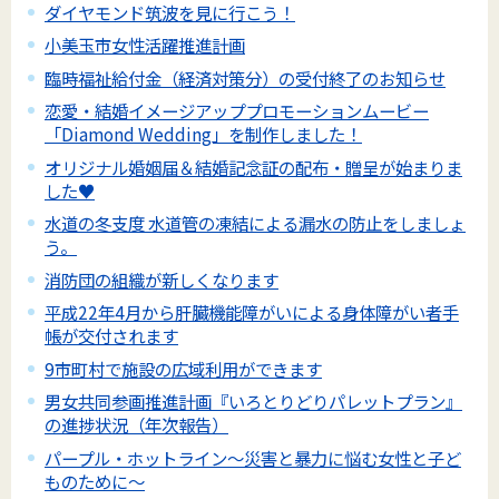
ダイヤモンド筑波を見に行こう！
小美玉市女性活躍推進計画
臨時福祉給付金（経済対策分）の受付終了のお知らせ
恋愛・結婚イメージアッププロモーションムービー
「Diamond Wedding」を制作しました！
オリジナル婚姻届＆結婚記念証の配布・贈呈が始まりま
した♥
水道の冬支度 水道管の凍結による漏水の防止をしましょ
う。
消防団の組織が新しくなります
平成22年4月から肝臓機能障がいによる身体障がい者手
帳が交付されます
9市町村で施設の広域利用ができます
男女共同参画推進計画『いろとりどりパレットプラン』
の進捗状況（年次報告）
パープル・ホットライン～災害と暴力に悩む女性と子ど
ものために～