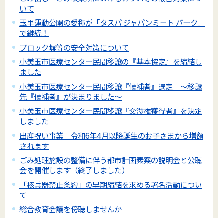
いて
玉里運動公園の愛称が「タスパ ジャパンミート パーク」
で継続！
ブロック塀等の安全対策について
小美玉市医療センター民間移譲の『基本協定』を締結し
ました
小美玉市医療センター民間移譲『候補者』選定 ～移譲
先『候補者』が決まりました～
小美玉市医療センター民間移譲『交渉権獲得者』を決定
しました
出産祝い事業 令和6年4月以降誕生のお子さまから増額
されます
ごみ処理施設の整備に伴う都市計画素案の説明会と公聴
会を開催します（終了しました）
「核兵器禁止条約」の早期締結を求める署名活動につい
て
総合教育会議を傍聴しませんか