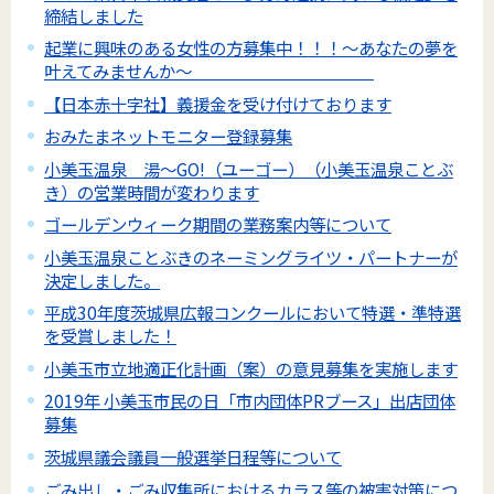
締結しました
起業に興味のある女性の方募集中！！！～あなたの夢を
叶えてみませんか～
【日本赤十字社】義援金を受け付けております
おみたまネットモニター登録募集
小美玉温泉 湯～GO!（ユーゴー）（小美玉温泉ことぶ
き）の営業時間が変わります
ゴールデンウィーク期間の業務案内等について
小美玉温泉ことぶきのネーミングライツ・パートナーが
決定しました。
平成30年度茨城県広報コンクールにおいて特選・準特選
を受賞しました！
小美玉市立地適正化計画（案）の意見募集を実施します
2019年 小美玉市民の日「市内団体PRブース」出店団体
募集
茨城県議会議員一般選挙日程等について
ごみ出し・ごみ収集所におけるカラス等の被害対策につ