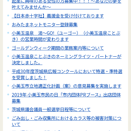
起業に興味のある女性の方募集中！！！～あなたの夢を
叶えてみませんか～
【日本赤十字社】義援金を受け付けております
おみたまネットモニター登録募集
小美玉温泉 湯～GO!（ユーゴー）（小美玉温泉ことぶ
き）の営業時間が変わります
ゴールデンウィーク期間の業務案内等について
小美玉温泉ことぶきのネーミングライツ・パートナーが
決定しました。
平成30年度茨城県広報コンクールにおいて特選・準特選
を受賞しました！
小美玉市立地適正化計画（案）の意見募集を実施します
2019年 小美玉市民の日「市内団体PRブース」出店団体
募集
茨城県議会議員一般選挙日程等について
ごみ出し・ごみ収集所におけるカラス等の被害対策につ
いて