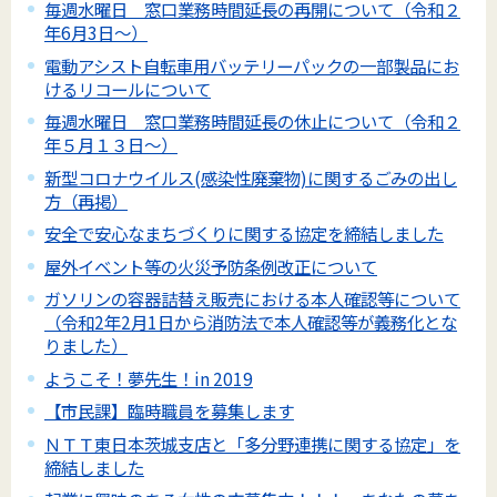
毎週水曜日 窓口業務時間延長の再開について（令和２
年6月3日～）
電動アシスト自転車用バッテリーパックの一部製品にお
けるリコールについて
毎週水曜日 窓口業務時間延長の休止について（令和２
年５月１３日～）
新型コロナウイルス(感染性廃棄物)に関するごみの出し
方（再掲）
安全で安心なまちづくりに関する協定を締結しました
屋外イベント等の火災予防条例改正について
ガソリンの容器詰替え販売における本人確認等について
（令和2年2月1日から消防法で本人確認等が義務化とな
りました）
ようこそ！夢先生！in 2019
【市民課】臨時職員を募集します
ＮＴＴ東日本茨城支店と「多分野連携に関する協定」を
締結しました