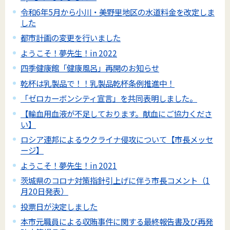
令和6年5月から小川・美野里地区の水道料金を改定しま
した
都市計画の変更を行いました
ようこそ！夢先生！in 2022
四季健康館「健康風呂」再開のお知らせ
乾杯は乳製品で！！乳製品乾杯条例推進中！
「ゼロカーボンシティ宣言」を共同表明しました。
【輸血用血液が不足しております。献血にご協力くださ
い】
ロシア連邦によるウクライナ侵攻について【市長メッセ
ージ】
ようこそ！夢先生！in 2021
茨城県のコロナ対策指針引上げに伴う市長コメント（1
月20日発表）
投票日が決定しました
本市元職員による収賄事件に関する最終報告書及び再発