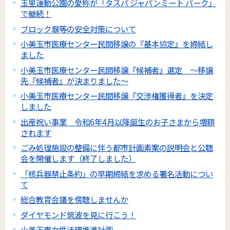
玉里運動公園の愛称が「タスパ ジャパンミート パーク」
で継続！
ブロック塀等の安全対策について
小美玉市医療センター民間移譲の『基本協定』を締結し
ました
小美玉市医療センター民間移譲『候補者』選定 ～移譲
先『候補者』が決まりました～
小美玉市医療センター民間移譲『交渉権獲得者』を決定
しました
出産祝い事業 令和6年4月以降誕生のお子さまから増額
されます
ごみ処理施設の整備に伴う都市計画素案の説明会と公聴
会を開催します（終了しました）
「核兵器禁止条約」の早期締結を求める署名活動につい
て
総合教育会議を傍聴しませんか
ダイヤモンド筑波を見に行こう！
小美玉市女性活躍推進計画