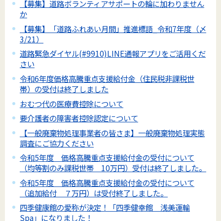
【募集】道路ボランティアサポートの輪に加わりません
か
【募集】「道路ふれあい月間」推進標語_令和7年度（〆
3/21）
道路緊急ダイヤル(#9910)LINE通報アプリをご活用くだ
さい
令和6年度価格高騰重点支援給付金（住民税非課税世
帯）の受付は終了しました
おむつ代の医療費控除について
要介護者の障害者控除認定について
【一般廃棄物処理事業者の皆さま】一般廃棄物処理実態
調査にご協力ください
令和5年度 価格高騰重点支援給付金の受付について
（均等割のみ課税世帯 10万円）受付は終了しました。
令和5年度 価格高騰重点支援給付金の受付について
（追加給付 ７万円）は受付終了しました。
四季健康館の愛称が決定！「四季健幸館 浅美運輸
Spa」になりました！