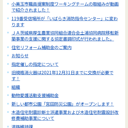
小美玉市職員提案制度ワーキングチームの取組みが動画
で紹介されました！
119番受信場所が「いばらき消防指令センター」に変わ
ります
ＪＡ茨城県厚生農業協同組合連合会土浦協同病院移転新
築事業の支援に関する協定書調印式が行われました。
住宅リフォーム補助金のご案内
お知らせ
指定催しの指定について
旧規格消火器は2021年12月31日までに交換が必要で
す！
組織
動物愛護活動支援補助金
新しい都市公園「宮田防災公園」がオープンします！
木造住宅耐震診断士派遣事業および木造住宅耐震設計改
修費補助事業について
道路維持課