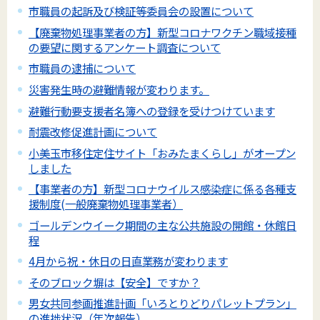
市職員の起訴及び検証等委員会の設置について
【廃棄物処理事業者の方】新型コロナワクチン職域接種
の要望に関するアンケート調査について
市職員の逮捕について
災害発生時の避難情報が変わります。
避難行動要支援者名簿への登録を受けつけています
耐震改修促進計画について
小美玉市移住定住サイト「おみたまくらし」がオープン
しました
【事業者の方】新型コロナウイルス感染症に係る各種支
援制度(一般廃棄物処理事業者）
ゴールデンウイーク期間の主な公共施設の開館・休館日
程
4月から祝・休日の日直業務が変わります
そのブロック塀は【安全】ですか？
男女共同参画推進計画「いろとりどりパレットプラン」
の進捗状況（年次報告）