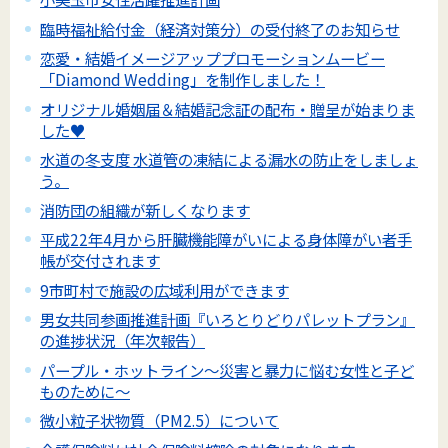
臨時福祉給付金（経済対策分）の受付終了のお知らせ
恋愛・結婚イメージアッププロモーションムービー
「Diamond Wedding」を制作しました！
オリジナル婚姻届＆結婚記念証の配布・贈呈が始まりま
した♥
水道の冬支度 水道管の凍結による漏水の防止をしましょ
う。
消防団の組織が新しくなります
平成22年4月から肝臓機能障がいによる身体障がい者手
帳が交付されます
9市町村で施設の広域利用ができます
男女共同参画推進計画『いろとりどりパレットプラン』
の進捗状況（年次報告）
パープル・ホットライン～災害と暴力に悩む女性と子ど
ものために～
微小粒子状物質（PM2.5）について