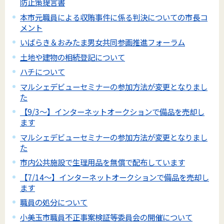
防止策提言書
本市元職員による収賄事件に係る判決についての市長コ
メント
いばらき＆おみたま男女共同参画推進フォーラム
土地や建物の相続登記について
ハチについて
マルシェデビューセミナーの参加方法が変更となりまし
た
【9/3～】インターネットオークションで備品を売却し
ます
マルシェデビューセミナーの参加方法が変更となりまし
た
市内公共施設で生理用品を無償で配布しています
【7/14～】インターネットオークションで備品を売却し
ます
職員の処分について
小美玉市職員不正事案検証等委員会の開催について