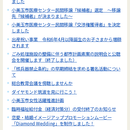
ました
小美玉市医療センター民間移譲『候補者』選定 ～移譲
先『候補者』が決まりました～
小美玉市医療センター民間移譲『交渉権獲得者』を決定
しました
出産祝い事業 令和6年4月以降誕生のお子さまから増額
されます
ごみ処理施設の整備に伴う都市計画素案の説明会と公聴
会を開催します（終了しました）
「核兵器禁止条約」の早期締結を求める署名活動につい
て
総合教育会議を傍聴しませんか
ダイヤモンド筑波を見に行こう！
小美玉市女性活躍推進計画
臨時福祉給付金（経済対策分）の受付終了のお知らせ
恋愛・結婚イメージアッププロモーションムービー
「Diamond Wedding」を制作しました！