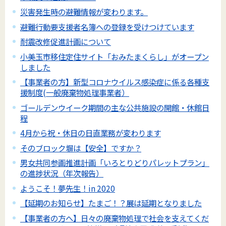
災害発生時の避難情報が変わります。
避難行動要支援者名簿への登録を受けつけています
耐震改修促進計画について
小美玉市移住定住サイト「おみたまくらし」がオープン
しました
【事業者の方】新型コロナウイルス感染症に係る各種支
援制度(一般廃棄物処理事業者）
ゴールデンウイーク期間の主な公共施設の開館・休館日
程
4月から祝・休日の日直業務が変わります
そのブロック塀は【安全】ですか？
男女共同参画推進計画「いろとりどりパレットプラン」
の進捗状況（年次報告）
ようこそ！夢先生！in 2020
【延期のお知らせ】たまご！？展は延期となりました
【事業者の方へ】日々の廃棄物処理で社会を支えてくだ