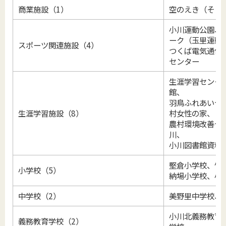
商業施設（1）
空のえき（そ・
小川運動公園、
ーク（玉里運動
スポーツ関連施設（4）
つくば電気通信
センター
生涯学習センタ
館、
羽鳥ふれあいセ
生涯学習施設（8）
村女性の家、
農村環境改善セ
川、
小川図書館資料
堅倉小学校、竹
小学校（5）
納場小学校、小
中学校（2）
美野里中学校、
小川北義務教育
義務教育学校（2）