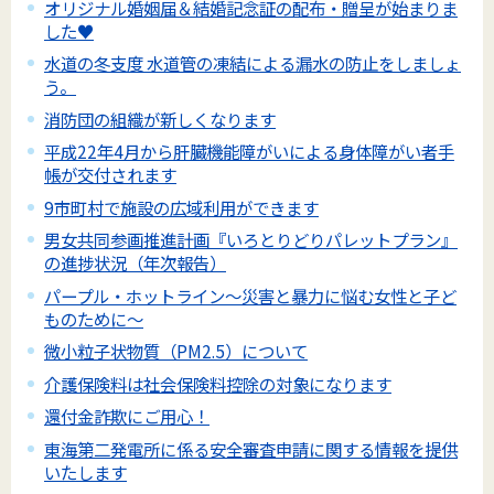
オリジナル婚姻届＆結婚記念証の配布・贈呈が始まりま
した♥
水道の冬支度 水道管の凍結による漏水の防止をしましょ
う。
消防団の組織が新しくなります
平成22年4月から肝臓機能障がいによる身体障がい者手
帳が交付されます
9市町村で施設の広域利用ができます
男女共同参画推進計画『いろとりどりパレットプラン』
の進捗状況（年次報告）
パープル・ホットライン～災害と暴力に悩む女性と子ど
ものために～
微小粒子状物質（PM2.5）について
介護保険料は社会保険料控除の対象になります
還付金詐欺にご用心！
東海第二発電所に係る安全審査申請に関する情報を提供
いたします