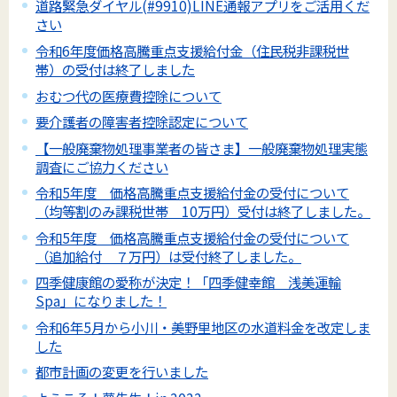
道路緊急ダイヤル(#9910)LINE通報アプリをご活用くだ
さい
令和6年度価格高騰重点支援給付金（住民税非課税世
帯）の受付は終了しました
おむつ代の医療費控除について
要介護者の障害者控除認定について
【一般廃棄物処理事業者の皆さま】一般廃棄物処理実態
調査にご協力ください
令和5年度 価格高騰重点支援給付金の受付について
（均等割のみ課税世帯 10万円）受付は終了しました。
令和5年度 価格高騰重点支援給付金の受付について
（追加給付 ７万円）は受付終了しました。
四季健康館の愛称が決定！「四季健幸館 浅美運輸
Spa」になりました！
令和6年5月から小川・美野里地区の水道料金を改定しま
した
都市計画の変更を行いました