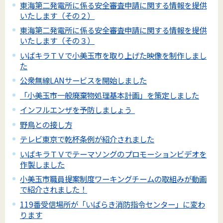
東海第二発電所に係る安全審査申請に関する情報を提供
いたします（その２）
東海第二発電所に係る安全審査申請に関する情報を提供
いたします（その３）
いばキラＴＶで小美玉市を取り上げた映像を制作しまし
た
公衆無線LANサービスを開始しました
「小美玉市一般廃棄物処理基本計画」を策定しました
インフルエンザを予防しましょう
野鳥との接し方
テレビ東京で乾杯条例が紹介されました
いばキラＴＶでテーマソングのプロモーションビデオを
作製しました
小美玉市職員提案制度ワーキングチームの取組みが動画
で紹介されました！
119番受信場所が「いばらき消防指令センター」に変わ
ります