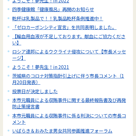
ようこそ！夢先生！in 2022
四季健康館「健康風呂」再開のお知らせ
乾杯は乳製品で！！乳製品乾杯条例推進中！
「ゼロカーボンシティ宣言」を共同表明しました。
【輸血用血液が不足しております。献血にご協力くださ
い】
ロシア連邦によるウクライナ侵攻について【市長メッセ
ージ】
ようこそ！夢先生！in 2021
茨城県のコロナ対策指針引上げに伴う市長コメント（1
月20日発表）
投票日が決定しました
本市元職員による収賄事件に関する最終報告書及び再発
防止策提言書
本市元職員による収賄事件に係る判決についての市長コ
メント
いばらき＆おみたま男女共同参画推進フォーラム