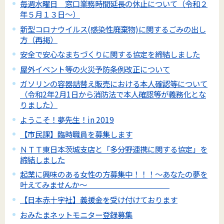
毎週水曜日 窓口業務時間延長の休止について（令和２
年５月１３日～）
新型コロナウイルス(感染性廃棄物)に関するごみの出し
方（再掲）
安全で安心なまちづくりに関する協定を締結しました
屋外イベント等の火災予防条例改正について
ガソリンの容器詰替え販売における本人確認等について
（令和2年2月1日から消防法で本人確認等が義務化とな
りました）
ようこそ！夢先生！in 2019
【市民課】臨時職員を募集します
ＮＴＴ東日本茨城支店と「多分野連携に関する協定」を
締結しました
起業に興味のある女性の方募集中！！！～あなたの夢を
叶えてみませんか～
【日本赤十字社】義援金を受け付けております
おみたまネットモニター登録募集