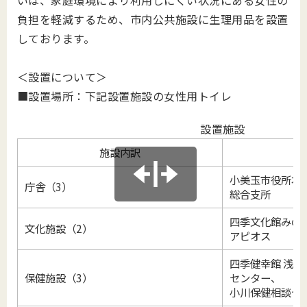
いは、家庭環境により利用しにくい状況にある女性の
負担を軽減するため、市内公共施設に生理用品を設置
しております。
＜設置について＞
■設置場所：下記設置施設の女性用トイレ
設置施設
施設内訳
小美玉市役所本
庁舎（3）
総合支所
四季文化館みの
文化施設（2）
アピオス
四季健幸館 浅美
保健施設（3）
センター、
小川保健相談セ