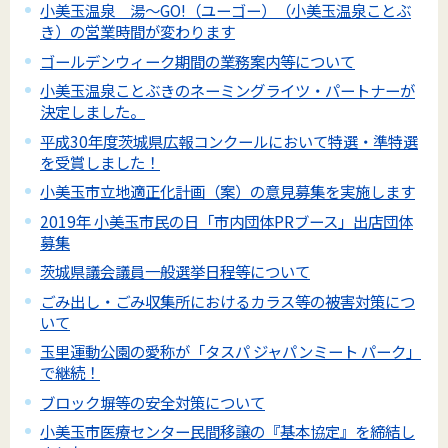
小美玉温泉 湯～GO!（ユーゴー）（小美玉温泉ことぶ
き）の営業時間が変わります
ゴールデンウィーク期間の業務案内等について
小美玉温泉ことぶきのネーミングライツ・パートナーが
決定しました。
平成30年度茨城県広報コンクールにおいて特選・準特選
を受賞しました！
小美玉市立地適正化計画（案）の意見募集を実施します
2019年 小美玉市民の日「市内団体PRブース」出店団体
募集
茨城県議会議員一般選挙日程等について
ごみ出し・ごみ収集所におけるカラス等の被害対策につ
いて
玉里運動公園の愛称が「タスパ ジャパンミート パーク」
で継続！
ブロック塀等の安全対策について
小美玉市医療センター民間移譲の『基本協定』を締結し