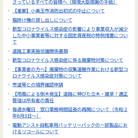
さっているすべての皆様へ（環境大臣感謝の手紙）
【重要】小美玉市消防出初式の中止について
猫除け機の貸し出しについて
新型コロナウイルス感染症の影響により事業収入が減少
した中小事業者等に対する固定資産税の特例措置につい
て
道路工事実施協議関係書類
新型コロナウイルス感染症に係る廃棄物対策について
【事業者の方へ】廃棄物の収集運搬作業における新型コ
ロナウイルス感染症対策について
市道等との境界確認申請
【雨風による倒木発生】道路に伸びた立木・雑草！適正
管理は所有者の責任
毎週水曜日 窓口業務時間延長の再開について（令和２
年6月3日～）
電動アシスト自転車用バッテリーパックの一部製品にお
けるリコールについて