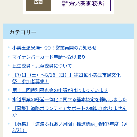
広告
カテゴリー
小美玉温泉湯～GO！営業再開のお知らせ
マイナンバーカード申請～受け取り
民生委員・児童委員について
【7/11（土）～8/16（日）】第21回小美玉市民文化
祭 参加者募集！
第十二回特別弔慰金の申請がはじまっています
水道事業の経営一体化に関する基本協定を締結しました
【募集】道路ボランティアサポートの輪に加わりません
か
【募集】「道路ふれあい月間」推進標語_令和7年度（〆
3/21）