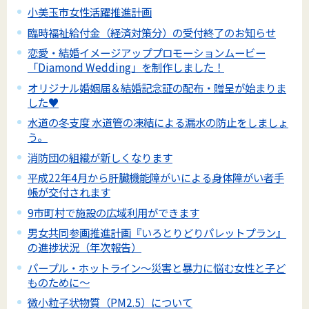
小美玉市女性活躍推進計画
臨時福祉給付金（経済対策分）の受付終了のお知らせ
恋愛・結婚イメージアッププロモーションムービー
「Diamond Wedding」を制作しました！
オリジナル婚姻届＆結婚記念証の配布・贈呈が始まりま
した♥
水道の冬支度 水道管の凍結による漏水の防止をしましょ
う。
消防団の組織が新しくなります
平成22年4月から肝臓機能障がいによる身体障がい者手
帳が交付されます
9市町村で施設の広域利用ができます
男女共同参画推進計画『いろとりどりパレットプラン』
の進捗状況（年次報告）
パープル・ホットライン～災害と暴力に悩む女性と子ど
ものために～
微小粒子状物質（PM2.5）について