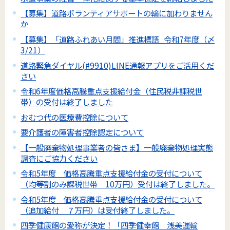
【募集】道路ボランティアサポートの輪に加わりません
か
【募集】「道路ふれあい月間」推進標語_令和7年度（〆
3/21）
道路緊急ダイヤル(#9910)LINE通報アプリをご活用くだ
さい
令和6年度価格高騰重点支援給付金（住民税非課税世
帯）の受付は終了しました
おむつ代の医療費控除について
要介護者の障害者控除認定について
【一般廃棄物処理事業者の皆さま】一般廃棄物処理実態
調査にご協力ください
令和5年度 価格高騰重点支援給付金の受付について
（均等割のみ課税世帯 10万円）受付は終了しました。
令和5年度 価格高騰重点支援給付金の受付について
（追加給付 ７万円）は受付終了しました。
四季健康館の愛称が決定！「四季健幸館 浅美運輸