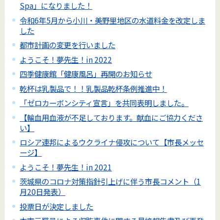
Spa」になりました！
令和6年5月から小川・美野里地区の水道料金を改定しま
した
都市計画の変更を行いました
ようこそ！夢先生！in 2022
四季健康館「健康風呂」再開のお知らせ
乾杯は乳製品で！！乳製品乾杯条例推進中！
「ゼロカーボンシティ宣言」を共同表明しました。
【輸血用血液が不足しております。献血にご協力くださ
い】
ロシア連邦によるウクライナ侵攻について【市長メッセ
ージ】
ようこそ！夢先生！in 2021
茨城県のコロナ対策指針引上げに伴う市長コメント（1
月20日発表）
投票日が決定しました