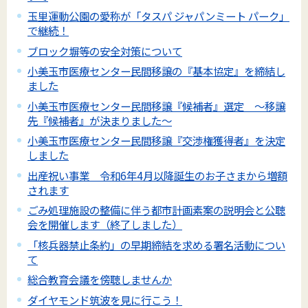
玉里運動公園の愛称が「タスパ ジャパンミート パーク」
で継続！
ブロック塀等の安全対策について
小美玉市医療センター民間移譲の『基本協定』を締結し
ました
小美玉市医療センター民間移譲『候補者』選定 ～移譲
先『候補者』が決まりました～
小美玉市医療センター民間移譲『交渉権獲得者』を決定
しました
出産祝い事業 令和6年4月以降誕生のお子さまから増額
されます
ごみ処理施設の整備に伴う都市計画素案の説明会と公聴
会を開催します（終了しました）
「核兵器禁止条約」の早期締結を求める署名活動につい
て
総合教育会議を傍聴しませんか
ダイヤモンド筑波を見に行こう！