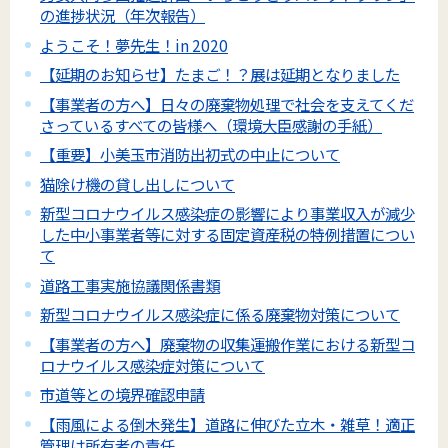
の進捗状況（年次報告）
ようこそ！夢先生！in 2020
【延期のお知らせ】たまご！？展は延期となりました
【事業者の方へ】日々の廃棄物処理で社会を支えてくだ
さっているすべての皆様へ（環境大臣感謝の手紙）
【重要】小美玉市消防出初式の中止について
猫除け機の貸し出しについて
新型コロナウイルス感染症の影響により事業収入が減少
した中小事業者等に対する固定資産税の特例措置につい
て
道路工事実施協議関係書類
新型コロナウイルス感染症に係る廃棄物対策について
【事業者の方へ】廃棄物の収集運搬作業における新型コ
ロナウイルス感染症対策について
市道等との境界確認申請
【雨風による倒木発生】道路に伸びた立木・雑草！適正
管理は所有者の責任