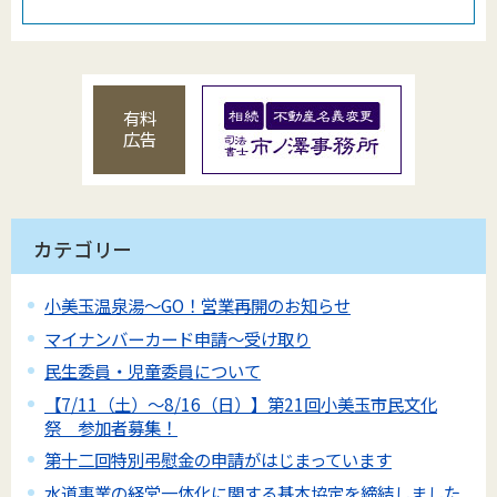
有料
広告
カテゴリー
小美玉温泉湯～GO！営業再開のお知らせ
マイナンバーカード申請～受け取り
民生委員・児童委員について
【7/11（土）～8/16（日）】第21回小美玉市民文化
祭 参加者募集！
第十二回特別弔慰金の申請がはじまっています
水道事業の経営一体化に関する基本協定を締結しました