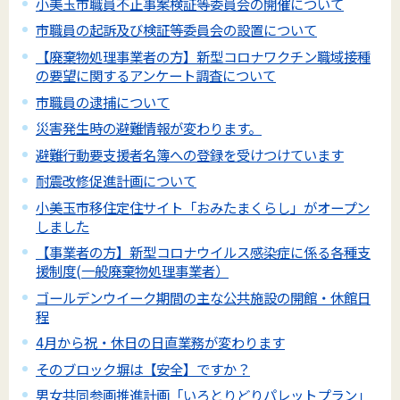
小美玉市職員不正事案検証等委員会の開催について
市職員の起訴及び検証等委員会の設置について
【廃棄物処理事業者の方】新型コロナワクチン職域接種
の要望に関するアンケート調査について
市職員の逮捕について
災害発生時の避難情報が変わります。
避難行動要支援者名簿への登録を受けつけています
耐震改修促進計画について
小美玉市移住定住サイト「おみたまくらし」がオープン
しました
【事業者の方】新型コロナウイルス感染症に係る各種支
援制度(一般廃棄物処理事業者）
ゴールデンウイーク期間の主な公共施設の開館・休館日
程
4月から祝・休日の日直業務が変わります
そのブロック塀は【安全】ですか？
男女共同参画推進計画「いろとりどりパレットプラン」