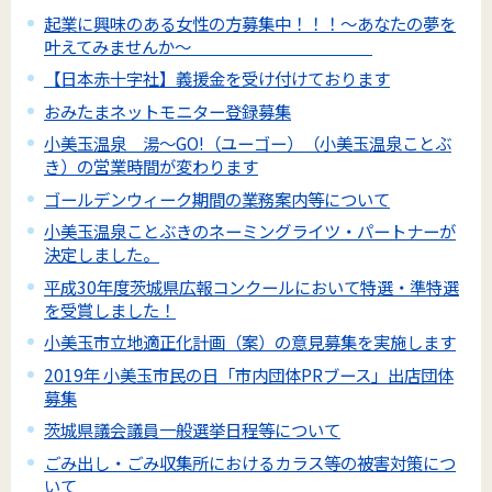
起業に興味のある女性の方募集中！！！～あなたの夢を
叶えてみませんか～
【日本赤十字社】義援金を受け付けております
おみたまネットモニター登録募集
小美玉温泉 湯～GO!（ユーゴー）（小美玉温泉ことぶ
き）の営業時間が変わります
ゴールデンウィーク期間の業務案内等について
小美玉温泉ことぶきのネーミングライツ・パートナーが
決定しました。
平成30年度茨城県広報コンクールにおいて特選・準特選
を受賞しました！
小美玉市立地適正化計画（案）の意見募集を実施します
2019年 小美玉市民の日「市内団体PRブース」出店団体
募集
茨城県議会議員一般選挙日程等について
ごみ出し・ごみ収集所におけるカラス等の被害対策につ
いて