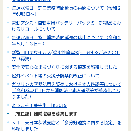
毎週水曜日 窓口業務時間延長の再開について（令和２
年6月3日～）
電動アシスト自転車用バッテリーパックの一部製品にお
けるリコールについて
毎週水曜日 窓口業務時間延長の休止について（令和２
年５月１３日～）
新型コロナウイルス(感染性廃棄物)に関するごみの出し
方（再掲）
安全で安心なまちづくりに関する協定を締結しました
屋外イベント等の火災予防条例改正について
ガソリンの容器詰替え販売における本人確認等について
（令和2年2月1日から消防法で本人確認等が義務化とな
りました）
ようこそ！夢先生！in 2019
【市民課】臨時職員を募集します
ＮＴＴ東日本茨城支店と「多分野連携に関する協定」を
締結しました