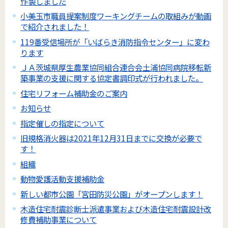
作製しました
小美玉市職員提案制度ワーキングチームの取組みが動画
で紹介されました！
119番受信場所が「いばらき消防指令センター」に変わ
ります
ＪＡ茨城県厚生農業協同組合連合会土浦協同病院移転新
築事業の支援に関する協定書調印式が行われました。
住宅リフォーム補助金のご案内
お知らせ
指定催しの指定について
旧規格消火器は2021年12月31日までに交換が必要で
す！
組織
動物愛護活動支援補助金
新しい都市公園「宮田防災公園」がオープンします！
木造住宅耐震診断士派遣事業および木造住宅耐震設計改
修費補助事業について