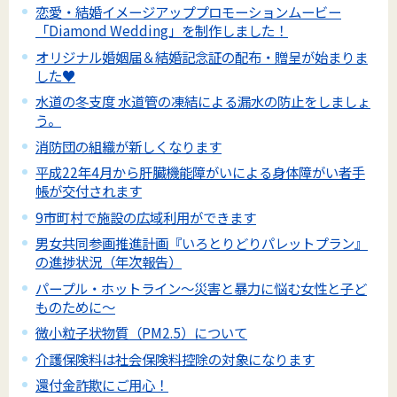
恋愛・結婚イメージアッププロモーションムービー
「Diamond Wedding」を制作しました！
オリジナル婚姻届＆結婚記念証の配布・贈呈が始まりま
した♥
水道の冬支度 水道管の凍結による漏水の防止をしましょ
う。
消防団の組織が新しくなります
平成22年4月から肝臓機能障がいによる身体障がい者手
帳が交付されます
9市町村で施設の広域利用ができます
男女共同参画推進計画『いろとりどりパレットプラン』
の進捗状況（年次報告）
パープル・ホットライン～災害と暴力に悩む女性と子ど
ものために～
微小粒子状物質（PM2.5）について
介護保険料は社会保険料控除の対象になります
還付金詐欺にご用心！