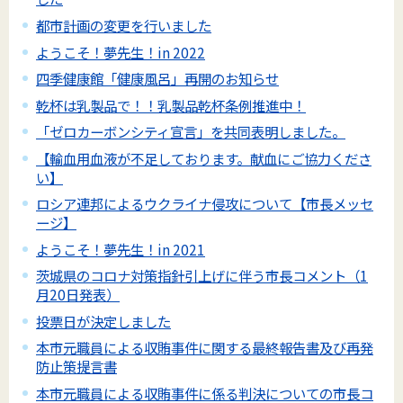
都市計画の変更を行いました
ようこそ！夢先生！in 2022
四季健康館「健康風呂」再開のお知らせ
乾杯は乳製品で！！乳製品乾杯条例推進中！
「ゼロカーボンシティ宣言」を共同表明しました。
【輸血用血液が不足しております。献血にご協力くださ
い】
ロシア連邦によるウクライナ侵攻について【市長メッセ
ージ】
ようこそ！夢先生！in 2021
茨城県のコロナ対策指針引上げに伴う市長コメント（1
月20日発表）
投票日が決定しました
本市元職員による収賄事件に関する最終報告書及び再発
防止策提言書
本市元職員による収賄事件に係る判決についての市長コ