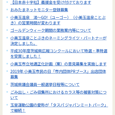
【日本赤十字社】義援金を受け付けております
おみたまネットモニター登録募集
小美玉温泉 湯～GO!（ユーゴー）（小美玉温泉ことぶ
き）の営業時間が変わります
ゴールデンウィーク期間の業務案内等について
小美玉温泉ことぶきのネーミングライツ・パートナーが
決定しました。
平成30年度茨城県広報コンクールにおいて特選・準特選
を受賞しました！
小美玉市立地適正化計画（案）の意見募集を実施します
2019年 小美玉市民の日「市内団体PRブース」出店団体
募集
茨城県議会議員一般選挙日程等について
ごみ出し・ごみ収集所におけるカラス等の被害対策につ
いて
玉里運動公園の愛称が「タスパ ジャパンミート パーク」
で継続！