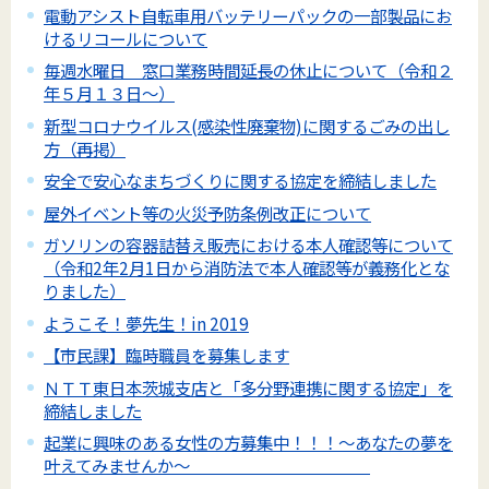
電動アシスト自転車用バッテリーパックの一部製品にお
けるリコールについて
毎週水曜日 窓口業務時間延長の休止について（令和２
年５月１３日～）
新型コロナウイルス(感染性廃棄物)に関するごみの出し
方（再掲）
安全で安心なまちづくりに関する協定を締結しました
屋外イベント等の火災予防条例改正について
ガソリンの容器詰替え販売における本人確認等について
（令和2年2月1日から消防法で本人確認等が義務化とな
りました）
ようこそ！夢先生！in 2019
【市民課】臨時職員を募集します
ＮＴＴ東日本茨城支店と「多分野連携に関する協定」を
締結しました
起業に興味のある女性の方募集中！！！～あなたの夢を
叶えてみませんか～