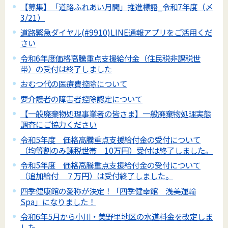
【募集】「道路ふれあい月間」推進標語_令和7年度（〆
3/21）
道路緊急ダイヤル(#9910)LINE通報アプリをご活用くだ
さい
令和6年度価格高騰重点支援給付金（住民税非課税世
帯）の受付は終了しました
おむつ代の医療費控除について
要介護者の障害者控除認定について
【一般廃棄物処理事業者の皆さま】一般廃棄物処理実態
調査にご協力ください
令和5年度 価格高騰重点支援給付金の受付について
（均等割のみ課税世帯 10万円）受付は終了しました。
令和5年度 価格高騰重点支援給付金の受付について
（追加給付 ７万円）は受付終了しました。
四季健康館の愛称が決定！「四季健幸館 浅美運輸
Spa」になりました！
令和6年5月から小川・美野里地区の水道料金を改定しま
した