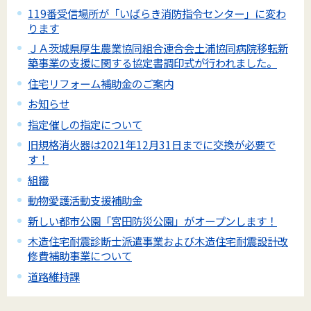
119番受信場所が「いばらき消防指令センター」に変わ
ります
ＪＡ茨城県厚生農業協同組合連合会土浦協同病院移転新
築事業の支援に関する協定書調印式が行われました。
住宅リフォーム補助金のご案内
お知らせ
指定催しの指定について
旧規格消火器は2021年12月31日までに交換が必要で
す！
組織
動物愛護活動支援補助金
新しい都市公園「宮田防災公園」がオープンします！
木造住宅耐震診断士派遣事業および木造住宅耐震設計改
修費補助事業について
道路維持課