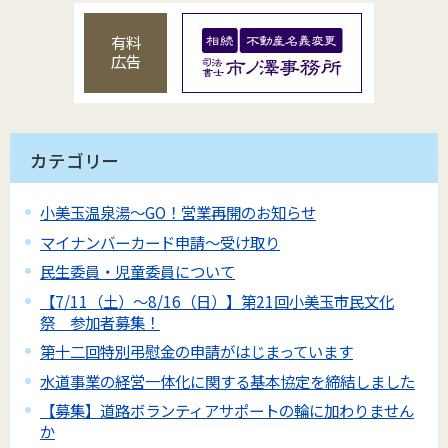
有料
広告
カテゴリー
小美玉温泉湯～GO！営業再開のお知らせ
マイナンバーカード申請～受け取り
民生委員・児童委員について
【7/11（土）～8/16（日）】第21回小美玉市民文化
祭 参加者募集！
第十二回特別弔慰金の申請がはじまっています
水道事業の経営一体化に関する基本協定を締結しました
【募集】道路ボランティアサポートの輪に加わりません
か