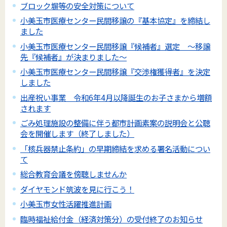
ブロック塀等の安全対策について
小美玉市医療センター民間移譲の『基本協定』を締結し
ました
小美玉市医療センター民間移譲『候補者』選定 ～移譲
先『候補者』が決まりました～
小美玉市医療センター民間移譲『交渉権獲得者』を決定
しました
出産祝い事業 令和6年4月以降誕生のお子さまから増額
されます
ごみ処理施設の整備に伴う都市計画素案の説明会と公聴
会を開催します（終了しました）
「核兵器禁止条約」の早期締結を求める署名活動につい
て
総合教育会議を傍聴しませんか
ダイヤモンド筑波を見に行こう！
小美玉市女性活躍推進計画
臨時福祉給付金（経済対策分）の受付終了のお知らせ