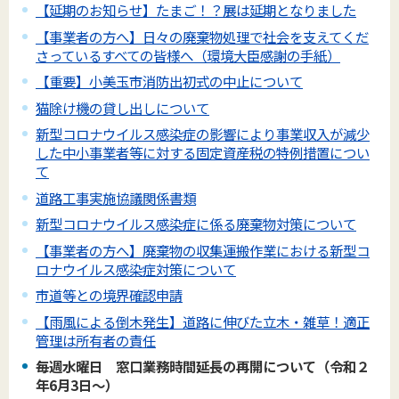
【延期のお知らせ】たまご！？展は延期となりました
【事業者の方へ】日々の廃棄物処理で社会を支えてくだ
さっているすべての皆様へ（環境大臣感謝の手紙）
【重要】小美玉市消防出初式の中止について
猫除け機の貸し出しについて
新型コロナウイルス感染症の影響により事業収入が減少
した中小事業者等に対する固定資産税の特例措置につい
て
道路工事実施協議関係書類
新型コロナウイルス感染症に係る廃棄物対策について
【事業者の方へ】廃棄物の収集運搬作業における新型コ
ロナウイルス感染症対策について
市道等との境界確認申請
【雨風による倒木発生】道路に伸びた立木・雑草！適正
管理は所有者の責任
毎週水曜日 窓口業務時間延長の再開について（令和２
年6月3日～）