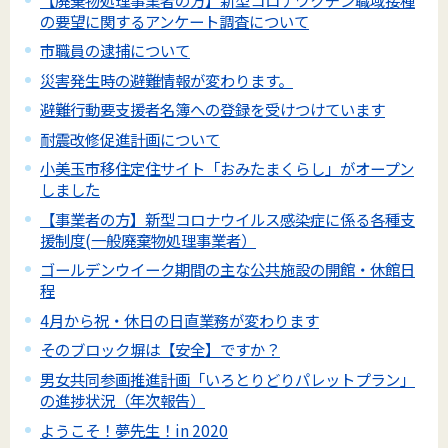
の要望に関するアンケート調査について
市職員の逮捕について
災害発生時の避難情報が変わります。
避難行動要支援者名簿への登録を受けつけています
耐震改修促進計画について
小美玉市移住定住サイト「おみたまくらし」がオープン
しました
【事業者の方】新型コロナウイルス感染症に係る各種支
援制度(一般廃棄物処理事業者）
ゴールデンウイーク期間の主な公共施設の開館・休館日
程
4月から祝・休日の日直業務が変わります
そのブロック塀は【安全】ですか？
男女共同参画推進計画「いろとりどりパレットプラン」
の進捗状況（年次報告）
ようこそ！夢先生！in 2020