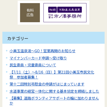
有料
広告
カテゴリー
小美玉温泉湯～GO！営業再開のお知らせ
マイナンバーカード申請～受け取り
民生委員・児童委員について
【7/11（土）～8/16（日）】第21回小美玉市民文化
祭 参加者募集！
第十二回特別弔慰金の申請がはじまっています
水道事業の経営一体化に関する基本協定を締結しました
【募集】道路ボランティアサポートの輪に加わりません
か