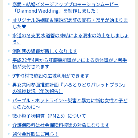
恋愛・結婚イメージアッププロモーションムービー
「Diamond Wedding」を制作しました！
オリジナル婚姻届＆結婚記念証の配布・贈呈が始まりま
した♥
水道の冬支度 水道管の凍結による漏水の防止をしましょ
う。
消防団の組織が新しくなります
平成22年4月から肝臓機能障がいによる身体障がい者手
帳が交付されます
9市町村で施設の広域利用ができます
男女共同参画推進計画『いろとりどりパレットプラン』
の進捗状況（年次報告）
パープル・ホットライン～災害と暴力に悩む女性と子ど
ものために～
微小粒子状物質（PM2.5）について
介護保険料は社会保険料控除の対象になります
還付金詐欺にご用心！