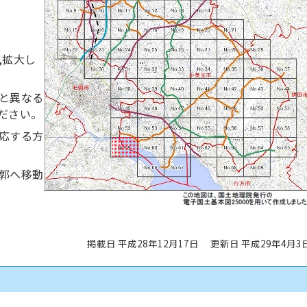
,拡大し
と異なる
ださい。
応する方
郭へ移動
掲載日 平成28年12月17日
更新日 平成29年4月3