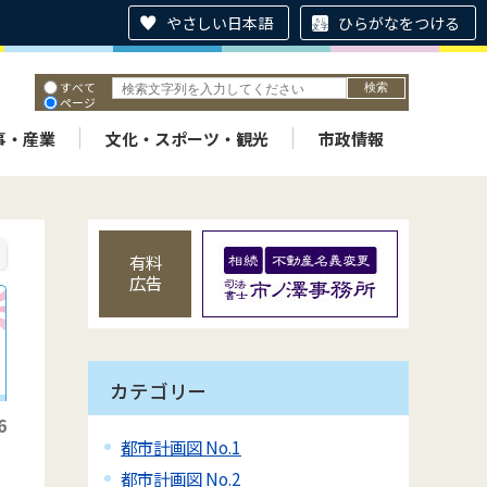
やさしい日本語
ひらがなをつける
すべて
ページ
PDF
ID
事・産業
文化・スポーツ・観光
市政情報
有料
広告
カテゴリー
6
都市計画図 No.1
都市計画図 No.2