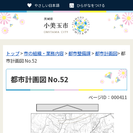
やさしい日本語
ひらがなをつける
トップ
>
市の組織・業務内容
>
都市整備課
>
都市計画図
> 都
市計画図 No.52
都市計画図 No.52
ページID：000411