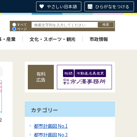
やさしい日本語
ひらがなをつける
すべて
ページ
PDF
ID
事・産業
文化・スポーツ・観光
市政情報
有料
広告
カテゴリー
2
都市計画図 No.1
都市計画図 No.2