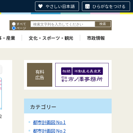
やさしい日本語
ひらがなをつける
すべて
ページ
PDF
ID
事・産業
文化・スポーツ・観光
市政情報
有料
広告
カテゴリー
2
都市計画図 No.1
都市計画図 No.2