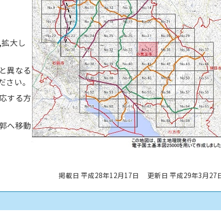
,拡大し
と異なる
ださい。
応する方
郭へ移動
掲載日 平成28年12月17日
更新日 平成29年3月27