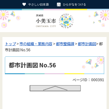
やさしい日本語
ひらがなをつける
トップ
>
市の組織・業務内容
>
都市整備課
>
都市計画図
> 都
市計画図 No.56
都市計画図 No.56
ページID：000391