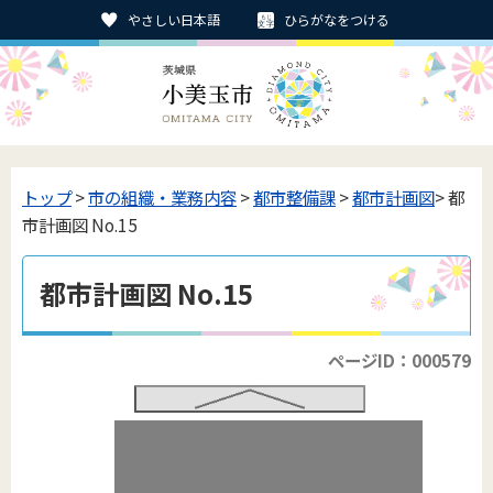
やさしい日本語
ひらがなをつける
トップ
>
市の組織・業務内容
>
都市整備課
>
都市計画図
> 都
市計画図 No.15
都市計画図 No.15
ページID：000579