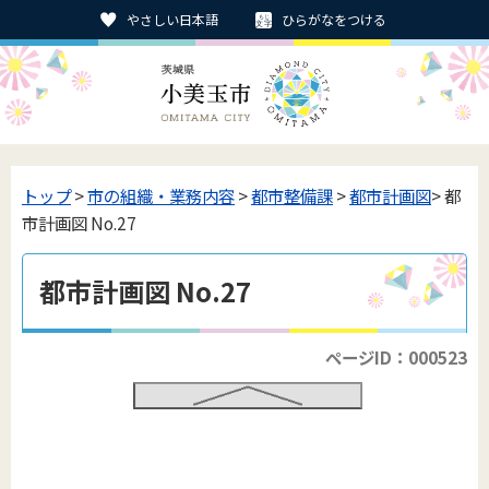
やさしい日本語
ひらがなをつける
トップ
>
市の組織・業務内容
>
都市整備課
>
都市計画図
> 都
市計画図 No.27
都市計画図 No.27
ページID：000523