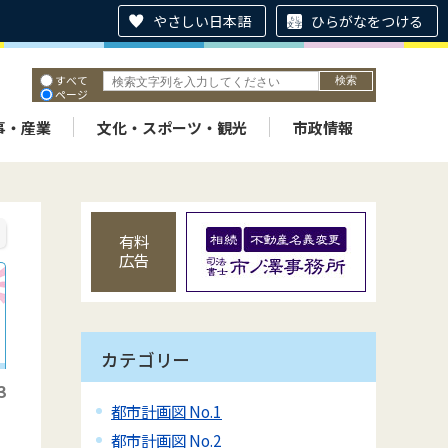
やさしい日本語
ひらがなをつける
すべて
ページ
PDF
ID
事・産業
文化・スポーツ・観光
市政情報
有料
広告
カテゴリー
3
都市計画図 No.1
都市計画図 No.2