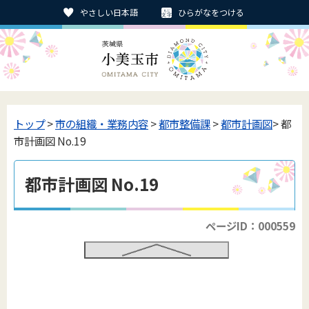
やさしい日本語
ひらがなをつける
トップ
>
市の組織・業務内容
>
都市整備課
>
都市計画図
> 都
市計画図 No.19
都市計画図 No.19
ページID：000559