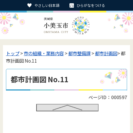
やさしい日本語
ひらがなをつける
トップ
>
市の組織・業務内容
>
都市整備課
>
都市計画図
> 都
市計画図 No.11
都市計画図 No.11
ページID：000597